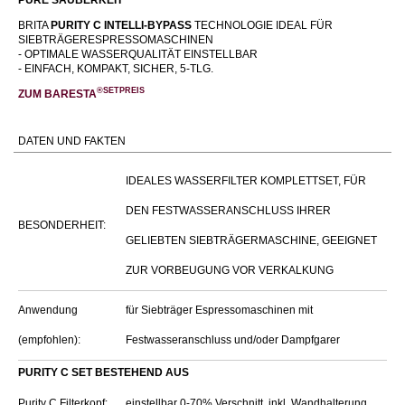
BRITA
PURITY C INTELLI-BYPASS
TECHNOLOGIE IDEAL FÜR
SIEBTRÄGERESPRESSOMASCHINEN
- OPTIMALE WASSERQUALITÄT EINSTELLBAR
- EINFACH, KOMPAKT, SICHER, 5-TLG.
®SETPREIS
ZUM BARESTA
DATEN UND FAKTEN
IDEALES WASSERFILTER KOMPLETTSET, FÜR
DEN FESTWASSERANSCHLUSS IHRER
BESONDERHEIT:
GELIEBTEN SIEBTRÄGERMASCHINE, GEEIGNET
ZUR VORBEUGUNG VOR VERKALKUNG
Anwendung
für Siebträger Espressomaschinen mit
(empfohlen):
Festwasseranschluss und/oder Dampfgarer
PURITY C SET BESTEHEND AUS
Purity C Filterkopf:
einstellbar 0-70% Verschnitt, inkl. Wandhalterung