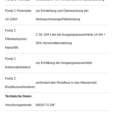
Purity C Flowmeter
zur Einstellung und Überwachung der
10-100A:
Verbrauchsmenge/Filterleistung
Purity C
C 50, 594 Liter bei Ausgangswasserhärte 14°dH +
Filterkartusche/-
30% Verschnitteinstellung
kapazität:
Purity C
zur Ermittlung der Ausgangswasserhärte
Karbonathärtetest:
Purity C
verhindert den Rückfluss in das Wassernetz
Rückflussverhinderer:
Technische Daten
Anschlussgewinde:
IN/OUT G 3/8"