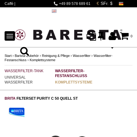
Caffè |
+49 89 578 689 61
Espressomaschinen |
Mahlwerke | Barista
Zubehör
TOGGLE
0
NAVIGATION
Start
›
Barista-Zubehör
›
Reinigung & Pflege
›
Wasserfilter
›
Wasserfilter-
Festanschluss
›
Komplettsysteme
WASSERFILTER-TANK
WASSERFILTER-
FESTANSCHLUSS
UNIVERSAL
WASSERFILTER
KOMPLETTSYSTEME
BRITA
FILTERSET PURITY C 50 QUELL ST