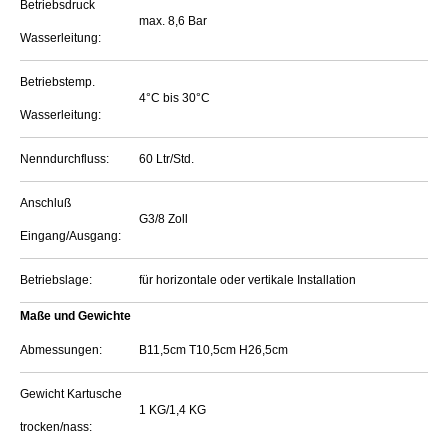
Betriebsdruck
max. 8,6 Bar
Wasserleitung:
Betriebstemp.
4°C bis 30°C
Wasserleitung:
Nenndurchfluss:
60 Ltr/Std.
Anschluß
G3/8 Zoll
Eingang/Ausgang:
Betriebslage:
für horizontale oder vertikale Installation
Maße und Gewichte
Abmessungen:
B11,5cm T10,5cm H26,5cm
Gewicht Kartusche
1 KG/1,4 KG
trocken/nass: