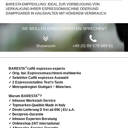
BARESTA EMPFEHLUNG: IDEAL ZUR VORBEUGUNG VON
VERKALKUNG IHRER ESPRESSOMASCHINE ODER/UND
DAMPFGARER IN HAUSHALTEN MIT HÖHEREM VERBRAUCH
SIE WOLLEN EINEN EXPERTEN SPRECHEN?
Showroom
+49 (0) 89 578 689 61
®
BARESTA
caffè espresso experts
✓ Orig. ital. Espressomaschinen/-mahlwerke
✓ Selektive Caffè espresso Auswahl
✓ 2 Espressostudios Test'n Taste
✓ Metropolregion Stuttgart
+
München.
®
Warum BARESTA
?
✓ Inhouse Werkstatt-Service
✓ Topmarken-Qualität Made in Italy
✓ Direkt-Lieferung D frei ab 69€ | EU a.A.
✓ Bestpreis-Garantie
✓ Inhouse Experten Beratung
✓ Onlineshop 24/7 international
✓ Aftersales-Service-Garantie