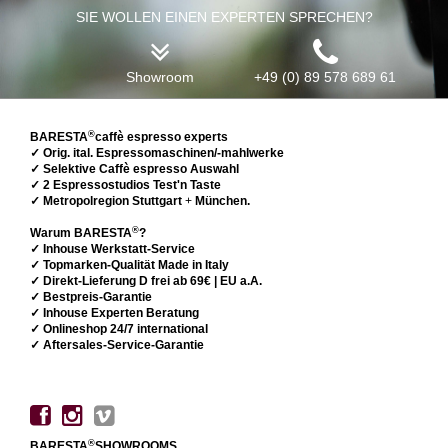
SIE WOLLEN EINEN EXPERTEN SPRECHEN?
Showroom
+49 (0) 89 578 689 61
®
BARESTA
caffè espresso experts
✓ Orig. ital. Espressomaschinen/-mahlwerke
✓ Selektive Caffè espresso Auswahl
✓ 2 Espressostudios Test'n Taste
✓ Metropolregion Stuttgart
+
München.
®
Warum BARESTA
?
✓ Inhouse Werkstatt-Service
✓ Topmarken-Qualität Made in Italy
✓ Direkt-Lieferung D frei ab 69€ | EU a.A.
✓ Bestpreis-Garantie
✓ Inhouse Experten Beratung
✓ Onlineshop 24/7 international
✓ Aftersales-Service-Garantie
®
BARESTA
SHOWROOMS