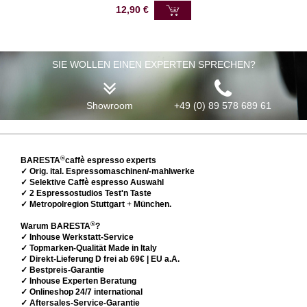
12,90
€
SIE WOLLEN EINEN EXPERTEN SPRECHEN?
Showroom
+49 (0) 89 578 689 61
®
BARESTA
caffè espresso experts
✓ Orig. ital. Espressomaschinen/-mahlwerke
✓ Selektive Caffè espresso Auswahl
✓ 2 Espressostudios Test'n Taste
✓ Metropolregion Stuttgart
+
München.
®
Warum BARESTA
?
✓ Inhouse Werkstatt-Service
✓ Topmarken-Qualität Made in Italy
✓ Direkt-Lieferung D frei ab 69€ | EU a.A.
✓ Bestpreis-Garantie
✓ Inhouse Experten Beratung
✓ Onlineshop 24/7 international
✓ Aftersales-Service-Garantie