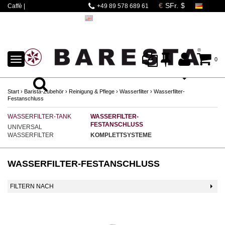
Caffè |
+49 89 578 689 61
Espressomaschinen |
Mahlwerke | Barista
Zubehör
TOGGLE
0
NAVIGATION
Start
›
Barista-Zubehör
›
Reinigung & Pflege
›
Wasserfilter
›
Wasserfilter-
Festanschluss
WASSERFILTER-TANK
WASSERFILTER-
FESTANSCHLUSS
UNIVERSAL
WASSERFILTER
KOMPLETTSYSTEME
WASSERFILTER-FESTANSCHLUSS
FILTERN NACH