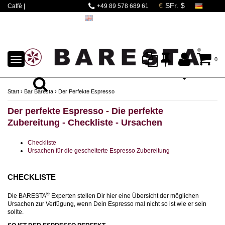
Caffè |
+49 89 578 689 61
Espressomaschinen |
Mahlwerke | Barista
Zubehör
TOGGLE
0
NAVIGATION
Start
›
Bar Baresta
›
Der Perfekte Espresso
Der perfekte Espresso - Die perfekte
Zubereitung - Checkliste - Ursachen
Checkliste
Ursachen für die gescheiterte Espresso Zubereitung
CHECKLISTE
®
Die BARESTA
Experten stellen Dir hier eine Übersicht der möglichen
Ursachen zur Verfügung, wenn Dein Espresso mal nicht so ist wie er sein
sollte.