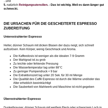
...und
5.
natürlich
Reinigungsutensilien
. - Das ist wichtig. Weil es dann länger gut
schmeckt.
DIE URSACHEN FÜR DIE GESCHEITERTE ESPRESSO
ZUBEREITUNG
Unterextrahierter Espresso
Heller, dünner Schaum mit dicken Blasen der dazu neigt, sich schnell
aufzulösen. Kein Körper, wenig Geschmack und Aroma.
Die Kaffeedosis ist weniger als die idealen 7-9 Gramm
Der Mahlgrad ist zu grob
Zu leichte oder fehlende Pressung
Die Wassertemperatur lag unter 88°C
Zu geringer Pumpendruck < 9 bar
Die Extraktionszeit lag unter 20 Sek. für 30 ml Menge
Die Qualität des Caffè Espresso ist durch die Wärme und/oder das
Alter erheblich beeinträchtigt
Die Sauberkeit von Mahlwerk und Maschine ist nicht gegeben
Überextrahierter Espresso
Dunkelbrauner, dünner Schaum mit weißem Fleck oder schwarzem Loch in