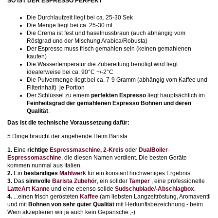
SO IST DER ESPRESSO PERFEKT
Die Durchlaufzeit liegt bei ca. 25-30 Sek
Die Menge liegt bei ca. 25-30 ml
Die Crema ist fest und haselnussbraun (auch abhängig vom
Röstgrad und der Mischung Arabica/Robusta)
Der Espresso muss frisch gemahlen sein (keinen gemahlenen
kaufen)
Die Wassertemperatur die Zubereitung benötigt wird liegt
idealerweise bei ca. 90°C +/-2°C
Die Pulvermenge liegt bei ca. 7-9 Gramm (abhängig vom Kaffee und
Filterinhalt) je Portion
Der Schlüssel zu einem
perfekten Espresso
liegt hauptsächlich im
Feinheitsgrad der gemahlenen Espresso Bohnen und deren
Qualität
.
Das ist die technische Voraussetzung dafür:
5 Dinge braucht der angehende Heim Barista
1.
Eine
richtige
Espressmaschine
,
2-Kreis
oder
DualBoiler
-
Espressomaschine
, die diesen Namen verdient. Die besten Geräte
kommen nunmal aus Italien.
2.
Ein
beständiges
Mahlwerk
für ein konstant hochwertiges Ergebnis.
3.
Das
sinnvolle
Barista Zubehör
, ein solider
Tamper
, eine professionelle
LatteArt Kanne
und eine ebenso solide
Sudschublade/-Abschlagbox
.
4.
...einen frisch gerösteten
Kaffee
(am liebsten Langzeitröstung, Aromaventil
und mit
Bohnen von sehr guter Qualität
mit Herkunftsbezeichnung - beim
Wein akzeptieren wir ja auch kein Gepansche ;-)