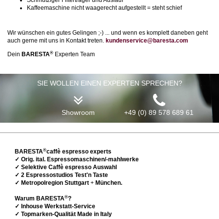
Kaffeemaschine nicht waagerecht aufgestellt = steht schief
Wir wünschen ein gutes Gelingen ;-) ... und wenn es komplett daneben geht
auch gerne mit uns in Kontakt treten.
kundenservice@baresta.com
®
Dein
BARESTA
Experten Team
SIE WOLLEN EINEN EXPERTEN SPRECHEN?
Showroom
+49 (0) 89 578 689 61
®
BARESTA
caffè espresso experts
✓ Orig. ital. Espressomaschinen/-mahlwerke
✓ Selektive Caffè espresso Auswahl
✓ 2 Espressostudios Test'n Taste
✓ Metropolregion Stuttgart
+
München.
®
Warum BARESTA
?
✓ Inhouse Werkstatt-Service
✓ Topmarken-Qualität Made in Italy