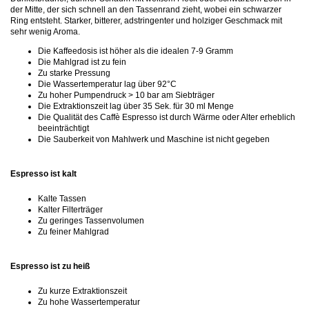
der Mitte, der sich schnell an den Tassenrand zieht, wobei ein schwarzer
Ring entsteht. Starker, bitterer, adstringenter und holziger Geschmack mit
sehr wenig Aroma.
Die Kaffeedosis ist höher als die idealen 7-9 Gramm
Die Mahlgrad ist zu fein
Zu starke Pressung
Die Wassertemperatur lag über 92°C
Zu hoher Pumpendruck > 10 bar am Siebträger
Die Extraktionszeit lag über 35 Sek. für 30 ml Menge
Die Qualität des Caffè Espresso ist durch Wärme oder Alter erheblich
beeinträchtigt
Die Sauberkeit von Mahlwerk und Maschine ist nicht gegeben
Espresso ist kalt
Kalte Tassen
Kalter Filterträger
Zu geringes Tassenvolumen
Zu feiner Mahlgrad
Espresso ist zu heiß
Zu kurze Extraktionszeit
Zu hohe Wassertemperatur