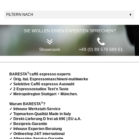
FILTERN NACH
SIE WOLLEN EINEN EXPERTEN SPRECHEN?
Showroom
+49 (0) 89 578 689 61
®
BARESTA
caffè espresso experts
✓ Orig. ital. Espressomaschinen/-mahlwerke
✓ Selektive Caffè espresso Auswahl
✓ 2 Espressostudios Test'n Taste
✓ Metropolregion Stuttgart
+
München.
®
Warum BARESTA
?
✓ Inhouse Werkstatt-Service
✓ Topmarken-Qualität Made in Italy
✓ Direkt-Lieferung D frei ab 69€ | EU a.A.
✓ Bestpreis-Garantie
✓ Inhouse Experten Beratung
✓ Onlineshop 24/7 international
✓ Aftersales-Service-Garantie