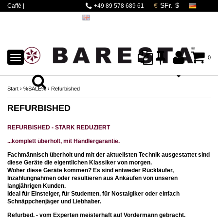
Caffè |
+49 89 578 689 61
Espressomaschinen |
Mahlwerke | Barista
Zubehör
TOGGLE
0
NAVIGATION
Start
›
%SALE%
›
Refurbished
REFURBISHED
REFURBISHED - STARK REDUZIERT
...komplett überholt, mit Händlergarantie.
Fachmännisch überholt und mit der aktuellsten Technik ausgestattet sind
diese Geräte die eigentlichen Klassiker von morgen.
Woher diese Geräte kommen? Es sind entweder Rückläufer,
Inzahlungnahmen oder resultieren aus Ankäufen von unseren
langjährigen Kunden.
Ideal für Einsteiger, für Studenten, für Nostalgiker oder einfach
Schnäppchenjäger und Liebhaber.
Refurbed. - vom Experten meisterhaft auf Vordermann gebracht.