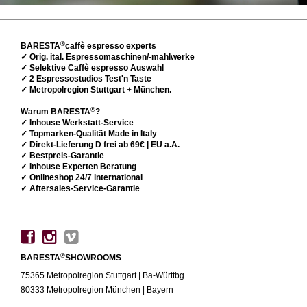
®
BARESTA
caffè espresso experts
✓ Orig. ital. Espressomaschinen/-mahlwerke
✓ Selektive Caffè espresso Auswahl
✓ 2 Espressostudios Test'n Taste
✓ Metropolregion Stuttgart
+
München.
®
Warum BARESTA
?
✓ Inhouse Werkstatt-Service
✓ Topmarken-Qualität Made in Italy
✓ Direkt-Lieferung D frei ab 69€ | EU a.A.
✓ Bestpreis-Garantie
✓ Inhouse Experten Beratung
✓ Onlineshop 24/7 international
✓ Aftersales-Service-Garantie
®
BARESTA
SHOWROOMS
75365 Metropolregion Stuttgart | Ba-Württbg.
80333 Metropolregion München | Bayern