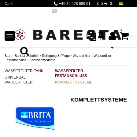
Caffè |
+49 89 578 689 61
Espressomaschinen |
Mahlwerke | Barista
Zubehör
TOGGLE
0
NAVIGATION
Start
›
Barista-Zubehör
›
Reinigung & Pflege
›
Wasserfilter
›
Wasserfilter-
Festanschluss
›
Komplettsysteme
WASSERFILTER-TANK
WASSERFILTER-
FESTANSCHLUSS
UNIVERSAL
WASSERFILTER
KOMPLETTSYSTEME
KOMPLETTSYSTEME