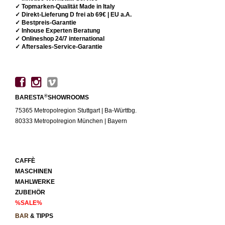
✓ Topmarken-Qualität Made in Italy
✓ Direkt-Lieferung D frei ab 69€ | EU a.A.
✓ Bestpreis-Garantie
✓ Inhouse Experten Beratung
✓ Onlineshop 24/7 international
✓ Aftersales-Service-Garantie
®
BARESTA
SHOWROOMS
75365 Metropolregion Stuttgart | Ba-Württbg.
80333 Metropolregion München | Bayern
CAFFÈ
MASCHINEN
MAHLWERKE
ZUBEHÖR
%SALE%
BAR
& TIPPS