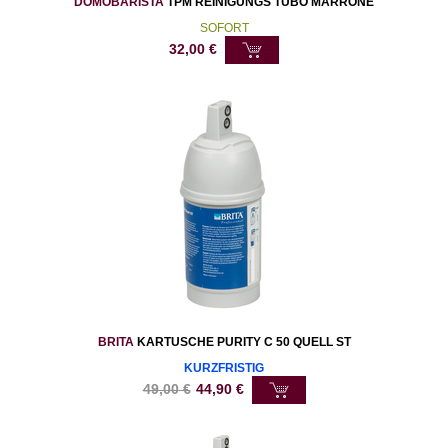
DOMOBARISTA
TPM REINIGUNGS TUBO MARRONE
SOFORT
32,00
€
BRITA
KARTUSCHE PURITY C 50 QUELL ST
KURZFRISTIG
49,00
€
44,90
€