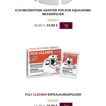
ECM
WASSERTANK-ADAPTER FÜR ECM AQUAAROMA
WASSERFILTER
SOFORT
29,90
€
24,90
€
PULY CLEANER
ENTKALKUNGSPULVER
SOFORT
13,90
€
10,90
€