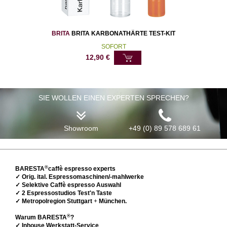
BRITA
BRITA KARBONATHÄRTE TEST-KIT
SOFORT
12,90
€
SIE WOLLEN EINEN EXPERTEN SPRECHEN?
Showroom
+49 (0) 89 578 689 61
®
BARESTA
caffè espresso experts
✓ Orig. ital. Espressomaschinen/-mahlwerke
✓ Selektive Caffè espresso Auswahl
✓ 2 Espressostudios Test'n Taste
✓ Metropolregion Stuttgart
+
München.
®
Warum BARESTA
?
✓ Inhouse Werkstatt-Service