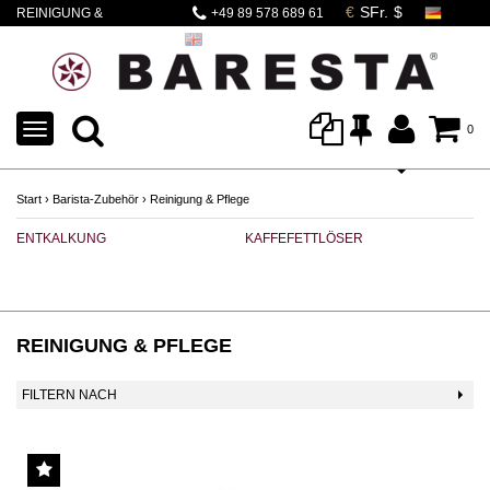
REINIGUNG &
+49 89 578 689 61
PFLEGE
TOGGLE
0
NAVIGATION
Start
›
Barista-Zubehör
›
Reinigung & Pflege
ENTKALKUNG
KAFFEFETTLÖSER
M
REINIGUNG & PFLEGE
FILTERN NACH