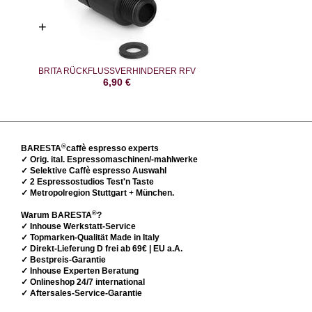
BRITA RÜCKFLUSSVERHINDERER RFV
6,90
€
®
BARESTA
caffè espresso experts
✓ Orig. ital. Espressomaschinen/-mahlwerke
✓ Selektive Caffè espresso Auswahl
✓ 2 Espressostudios Test'n Taste
✓ Metropolregion Stuttgart
+
München.
®
Warum BARESTA
?
✓ Inhouse Werkstatt-Service
✓ Topmarken-Qualität Made in Italy
✓ Direkt-Lieferung D frei ab 69€ | EU a.A.
✓ Bestpreis-Garantie
✓ Inhouse Experten Beratung
✓ Onlineshop 24/7 international
✓ Aftersales-Service-Garantie