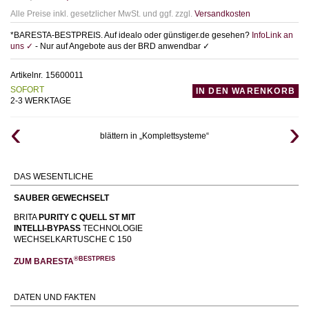
Alle Preise inkl. gesetzlicher MwSt. und ggf. zzgl.
Versandkosten
*BARESTA-BESTPREIS. Auf idealo oder günstiger.de gesehen?
InfoLink an
uns ✓
- Nur auf Angebote aus der BRD anwendbar ✓
Artikelnr.
15600011
SOFORT
IN DEN WARENKORB
2-3 WERKTAGE
blättern in „Komplettsysteme“
DAS WESENTLICHE
SAUBER GEWECHSELT
BRITA
PURITY C QUELL ST MIT
INTELLI-BYPASS
TECHNOLOGIE
WECHSELKARTUSCHE C 150
®BESTPREIS
ZUM BARESTA
DATEN UND FAKTEN