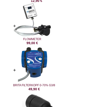
12,90
€
FLOWMETER
99,00
€
BRITA FILTERKOPF 0-70% G3/8
49,90
€