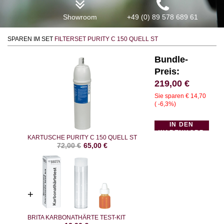
Showroom
+49 (0) 89 578 689 61
SPAREN IM SET
FILTERSET PURITY C 150 QUELL ST
Bundle-
Preis:
219,00
€
Sie sparen € 14,70
( -6,3%)
IN DEN
WARENKORB
KARTUSCHE PURITY C 150 QUELL ST
72,00
€
65,00
€
BRITA KARBONATHÄRTE TEST-KIT