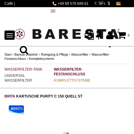
Caffè |
+49 89 578 689 61
Espressomaschinen |
Mahlwerke | Barista
Zubehör
TOGGLE
0
NAVIGATION
Start
›
Barista-Zubehör
›
Reinigung & Pflege
›
Wasserfilter
›
Wasserfilter-
Festanschluss
›
Komplettsysteme
WASSERFILTER-TANK
WASSERFILTER-
FESTANSCHLUSS
UNIVERSAL
WASSERFILTER
KOMPLETTSYSTEME
BRITA
KARTUSCHE PURITY C 150 QUELL ST