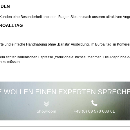
NDEN
n Kunden eine Besonderheit anbieten. Fragen Sie uns nach unseren attraktiven An
ROALLTAG
ierte und einfache Handhabung ohne „Barista“ Ausbildung. Im Büroalltag, in Konfe
em echten italienischen Espresso ‚tradizionale’ nicht aufnehmen. Die Ansprüche 
en zu müssen.
E WOLLEN EINEN EXPERTEN SPRECH
Showroom
+49 (0) 89 578 689 61