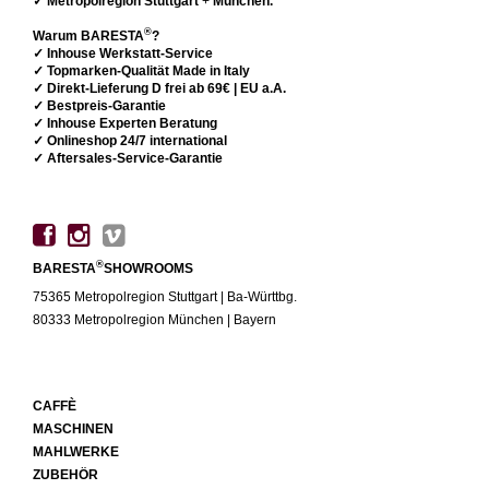
✓ Metropolregion Stuttgart
+
München.
®
Warum BARESTA
?
✓ Inhouse Werkstatt-Service
✓ Topmarken-Qualität Made in Italy
✓ Direkt-Lieferung D frei ab 69€ | EU a.A.
✓ Bestpreis-Garantie
✓ Inhouse Experten Beratung
✓ Onlineshop 24/7 international
✓ Aftersales-Service-Garantie
®
BARESTA
SHOWROOMS
75365 Metropolregion Stuttgart | Ba-Württbg.
80333 Metropolregion München | Bayern
CAFFÈ
MASCHINEN
MAHLWERKE
ZUBEHÖR