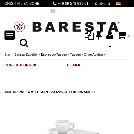
ORIG. ITALIENISCHE
+49 89 578 689 61
DICKWÄNDIGE
ESPRESSOTASSEN
TOGGLE
0
NAVIGATION
Start
›
Barista-Zubehör
›
Espresso-Tassen
›
Tassen
›
Ohne Aufdruck
OHNE AUFDRUCK
DIEMME
R
ANCAP
PALERMO ESPRESSO-55-SET DICKWÄNDIG