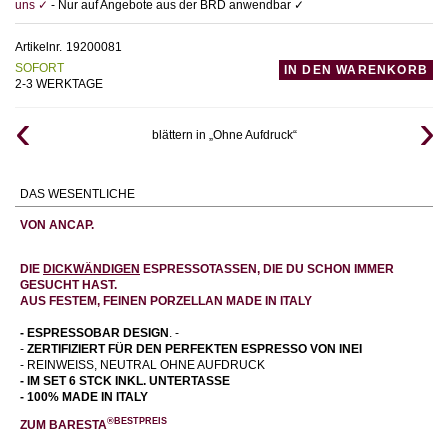
uns ✓
- Nur auf Angebote aus der BRD anwendbar ✓
Artikelnr.
19200081
SOFORT
IN DEN WARENKORB
2-3 WERKTAGE
blättern in „Ohne Aufdruck“
DAS WESENTLICHE
VON ANCAP.
DIE
DICKWÄNDIGEN
ESPRESSOTASSEN, DIE DU SCHON IMMER
GESUCHT HAST.
AUS FESTEM, FEINEN PORZELLAN MADE IN ITALY
- ESPRESSOBAR DESIGN
. -
-
ZERTIFIZIERT FÜR DEN PERFEKTEN ESPRESSO VON INEI
- REINWEISS, NEUTRAL OHNE AUFDRUCK
- IM SET 6 STCK INKL. UNTERTASSE
- 100% MADE IN ITALY
®BESTPREIS
ZUM BARESTA