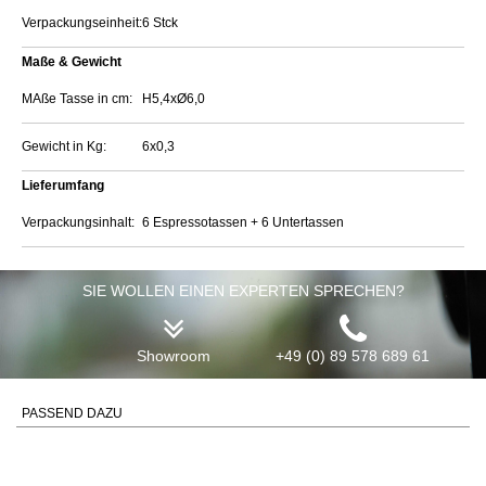
Verpackungseinheit:
6 Stck
Maße & Gewicht
MAße Tasse in cm:
H5,4xØ6,0
Gewicht in Kg:
6x0,3
Lieferumfang
Verpackungsinhalt:
6 Espressotassen + 6 Untertassen
SIE WOLLEN EINEN EXPERTEN SPRECHEN?
Showroom
+49 (0) 89 578 689 61
PASSEND DAZU