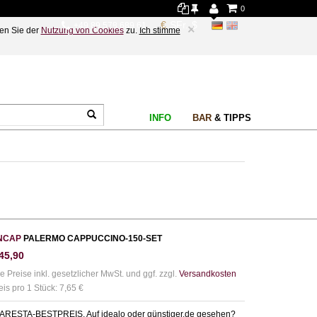
0
+49 89 578 689 61
×
en Sie der
Nutzung von Cookies
zu.
Ich stimme
INFO
BAR
& TIPPS
NCAP
PALERMO CAPPUCCINO-150-SET
45,90
le Preise inkl. gesetzlicher MwSt. und ggf. zzgl.
Versandkosten
eis pro 1 Stück: 7,65 €
ARESTA-BESTPREIS. Auf idealo oder günstiger.de gesehen?