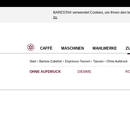
BARESTA® verwendet Cookies, um Ihnen den best
zu.
CAFFÈ
MASCHINEN
MAHLWERKE
Z
Start
›
Barista-Zubehör
›
Espresso-Tassen
›
Tassen
›
Ohne Aufdruck
OHNE AUFDRUCK
DIEMME
RO