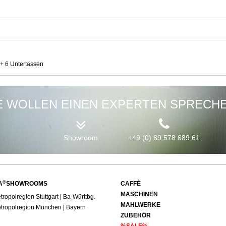
+ 6 Untertassen
E WOLLEN EINEN EXPERTEN SPRECH
Showroom
+49 (0) 89 578 689 61
®
A
SHOWROOMS
CAFFÈ
MASCHINEN
ropolregion Stuttgart | Ba-Württbg.
MAHLWERKE
tropolregion München | Bayern
ZUBEHÖR