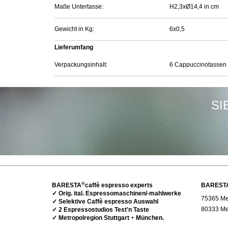
Maße Untertasse:
H2,3xØ14,4 in cm
Gewicht in Kg:
6x0,5
Lieferumfang
Verpackungsinhalt:
6 Cappuccinotassen 
SI
®
BARESTA
caffè espresso experts
BAREST
✓ Orig. ital. Espressomaschinen/-mahlwerke
75365 Met
✓ Selektive Caffè espresso Auswahl
80333 Me
✓ 2 Espressostudios Test'n Taste
✓ Metropolregion Stuttgart
+
München.