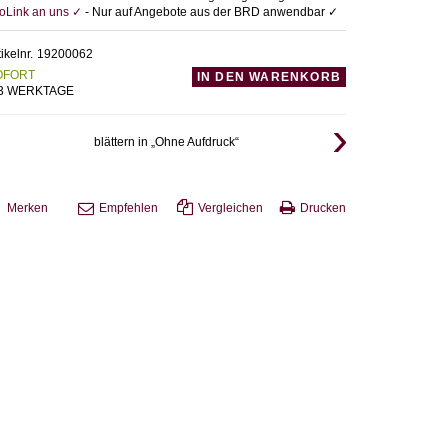
foLink an uns ✓
- Nur auf Angebote aus der BRD anwendbar ✓
tikelnr.
19200062
OFORT
IN DEN WARENKORB
-3 WERKTAGE
blättern in „Ohne Aufdruck“
Merken
Empfehlen
Vergleichen
Drucken