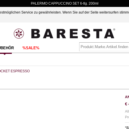
PALERMO CAPPUCCINO SET 6-tlg. 200ml
möglichen Service zu gewährleisten. Wenn Sie auf der Seite weitersurfen stimm
UBEHÖR
%SALE%
CKET ESPRESSO
A
€
Al
Pr
*B