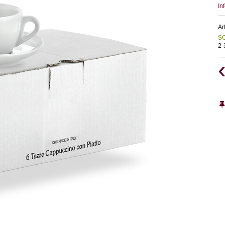
In
Ar
S
2