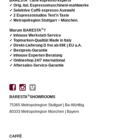
BARESTA
caffè espresso experts
✓ Orig. ital. Espressomaschinen/-mahlwerke
✓ Selektive Caffè espresso Auswahl
✓ 2 Espressostudios Test'n Taste
✓ Metropolregion Stuttgart
+
München.
®
Warum BARESTA
?
✓ Inhouse Werkstatt-Service
✓ Topmarken-Qualität Made in Italy
✓ Direkt-Lieferung D frei ab 69€ | EU a.A.
✓ Bestpreis-Garantie
✓ Inhouse Experten Beratung
✓ Onlineshop 24/7 international
✓ Aftersales-Service-Garantie
®
BARESTA
SHOWROOMS
75365 Metropolregion Stuttgart | Ba-Württbg.
80333 Metropolregion München | Bayern
CAFFÈ