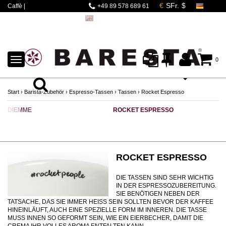
Caffè |
+49 89 578 689 61
Espressomaschinen |
Mahlwerke | Barista
Zubehör
TOGGLE
0
NAVIGATION
Start
›
Barista-Zubehör
›
Espresso-Tassen
›
Tassen
›
Rocket Espresso
DIEMME
ROCKET ESPRESSO
ROCKET ESPRESSO
DIE TASSEN SIND SEHR WICHTIG
IN DER ESPRESSOZUBEREITUNG.
SIE BENÖTIGEN NEBEN DER
TATSACHE, DAS SIE IMMER HEISS SEIN SOLLTEN BEVOR DER KAFFEE
HINEINLÄUFT, AUCH EINE SPEZIELLE FORM IM INNEREN. DIE TASSE
MUSS INNEN SO GEFORMT SEIN, WIE EIN EIERBECHER, DAMIT DIE
CREMA IHR VOLLES AROMA ENTFALTEN KANN.