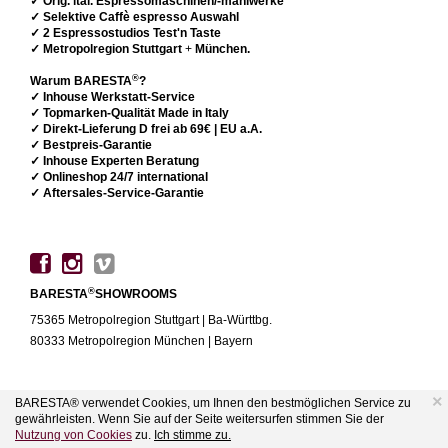
✓ Orig. ital. Espressomaschinen/-mahlwerke
✓ Selektive Caffè espresso Auswahl
✓ 2 Espressostudios Test'n Taste
✓ Metropolregion Stuttgart
+
München.
®
Warum BARESTA
?
✓ Inhouse Werkstatt-Service
✓ Topmarken-Qualität Made in Italy
✓ Direkt-Lieferung D frei ab 69€ | EU a.A.
✓ Bestpreis-Garantie
✓ Inhouse Experten Beratung
✓ Onlineshop 24/7 international
✓ Aftersales-Service-Garantie
®
BARESTA
SHOWROOMS
75365 Metropolregion Stuttgart | Ba-Württbg.
80333 Metropolregion München | Bayern
×
BARESTA® verwendet Cookies, um Ihnen den bestmöglichen Service zu
gewährleisten. Wenn Sie auf der Seite weitersurfen stimmen Sie der
CAFFÈ
Nutzung von Cookies
zu.
Ich stimme zu.
MASCHINEN