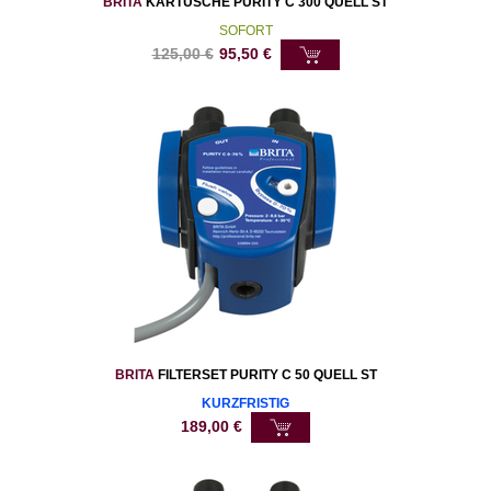
BRITA
KARTUSCHE PURITY C 300 QUELL ST
SOFORT
125,00
€
95,50
€
BRITA
FILTERSET PURITY C 50 QUELL ST
KURZFRISTIG
189,00
€