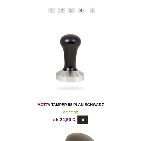
1
2
3
4
MOTTA
TAMPER 58 PLAN SCHWARZ
SOFORT
ab
24,90
€