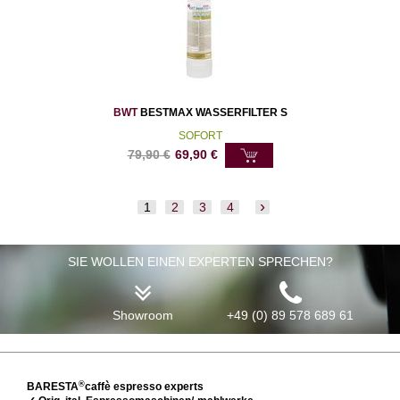
BWT
BESTMAX WASSERFILTER S
SOFORT
79,90
€
69,90
€
1
2
3
4
SIE WOLLEN EINEN EXPERTEN SPRECHEN?
Showroom
+49 (0) 89 578 689 61
®
BARESTA
caffè espresso experts