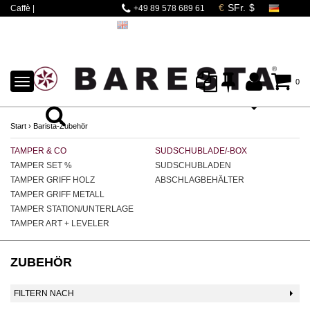
Caffè |
+49 89 578 689 61
Espressomaschinen |
Mahlwerke | Barista
Zubehör
TOGGLE
0
NAVIGATION
Start
›
Barista-Zubehör
TAMPER & CO
SUDSCHUBLADE/-BOX
LA
TAMPER SET %
SUDSCHUBLADEN
M
TAMPER GRIFF HOLZ
ABSCHLAGBEHÄLTER
D
TAMPER GRIFF METALL
TAMPER STATION/UNTERLAGE
TAMPER ART + LEVELER
ZUBEHÖR
FILTERN NACH