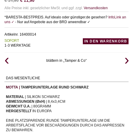
€
14,90
€
11,90
Alle Preise inkl. gesetzlicher MwSt. und ggf. zzgl.
Versandkosten
*BARESTA-BESTPREIS. Auf idealo oder günstiger.de gesehen?
InfoLink an
uns ✓
- Nur auf Angebote aus der BRD anwendbar ✓
Artikelnr.
16400014
SOFORT
IN DEN WARENKORB
1-3 WERKTAGE
blättern in „Tamper & Co“
DAS WESENTLICHE
MOTTA |
TAMPERUNTERLAGE RUND SCHWARZ
MATERIAL
| SILIKON SCHWARZ
ABMESSUNGEN (ØxH)
| 8,4x3,4CM
GEWICHT Ü.A.
| 80GRAMM
HERGESTELLT
IN EUROPA
EINE PLATZSPARENDE RUNDE TAMPERUNTERLAGE UM DIE
ARBEITSFLÄCHE VOR BESCHÄDIGUNGEN DURCH DAS ANPRESSEN
ZU BEWAHREN.