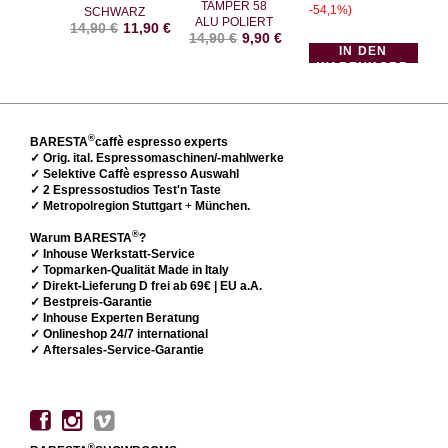
TAMPER 58
-54,1%)
SCHWARZ
ALU POLIERT
14,90
€
11,90
€
14,90
€
9,90
€
IN DEN
WARENKORB
®
BARESTA
caffè espresso experts
✓ Orig. ital. Espressomaschinen/-mahlwerke
✓ Selektive Caffè espresso Auswahl
✓ 2 Espressostudios Test'n Taste
✓ Metropolregion Stuttgart
+
München.
®
Warum BARESTA
?
✓ Inhouse Werkstatt-Service
✓ Topmarken-Qualität Made in Italy
✓ Direkt-Lieferung D frei ab 69€ | EU a.A.
✓ Bestpreis-Garantie
✓ Inhouse Experten Beratung
✓ Onlineshop 24/7 international
✓ Aftersales-Service-Garantie
®