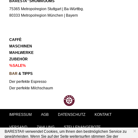
BARESTA
SHOWROOMS
75365 Metropolregion Stuttgart | Ba-Württbg.
80333 Metropolregion München | Bayern
CAFFÈ
MASCHINEN
MAHLWERKE
ZUBEHÖR
%SALE%
BAR
& TIPPS
Der perfekte Espresso
Der perfekte Milchschaum
IMPRESSUM
AGB
DATENSCHUTZ
KONTAKT
VERSAND
ZAHLUNG
STELLENANGEBOTE
×
BARESTA® verwendet Cookies, um Ihnen den bestmöglichen Service zu
gewährleisten. Wenn Sie auf der Seite weitersurfen stimmen Sie der