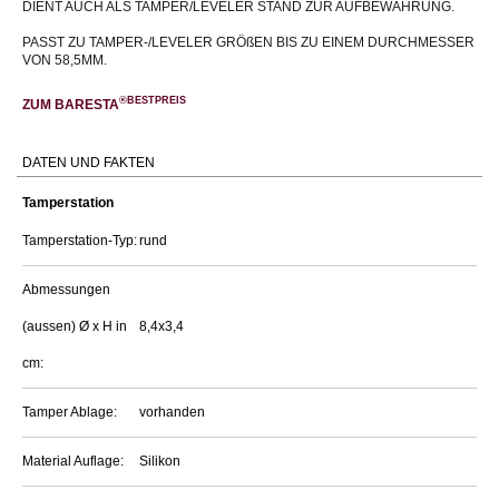
DIENT AUCH ALS TAMPER/LEVELER STAND ZUR AUFBEWAHRUNG.
PASST ZU TAMPER-/LEVELER GRÖßEN BIS ZU EINEM DURCHMESSER
VON 58,5MM.
®BESTPREIS
ZUM BARESTA
DATEN UND FAKTEN
Tamperstation
Tamperstation-Typ:
rund
Abmessungen
(aussen) Ø x H in
8,4x3,4
cm:
Tamper Ablage:
vorhanden
Material Auflage:
Silikon