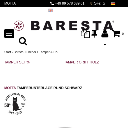
MOTTA
+49 89 578 689 61
TAMPERSTATION
rund schwarz
TOGGLE
0
NAVIGATION
Start
›
Barista-Zubehör
›
Tamper & Co
TAMPER SET %
TAMPER GRIFF HOLZ
TA
MOTTA
TAMPERUNTERLAGE RUND SCHWARZ