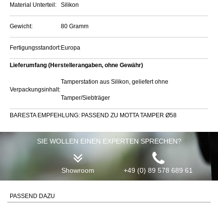
Material Unterteil:
Silikon
Gewicht:
80 Gramm
Fertigungsstandort:
Europa
Lieferumfang (Herstellerangaben, ohne Gewähr)
Tamperstation aus Silikon, geliefert ohne
Verpackungsinhalt:
Tamper/Siebträger
BARESTA EMPFEHLUNG: PASSEND ZU MOTTA TAMPER Ø58
SIE WOLLEN EINEN EXPERTEN SPRECHEN?
Showroom
+49 (0) 89 578 689 61
PASSEND DAZU