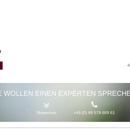
R
4
E WOLLEN EINEN EXPERTEN SPRECH
Showroom
+49 (0) 89 578 689 61