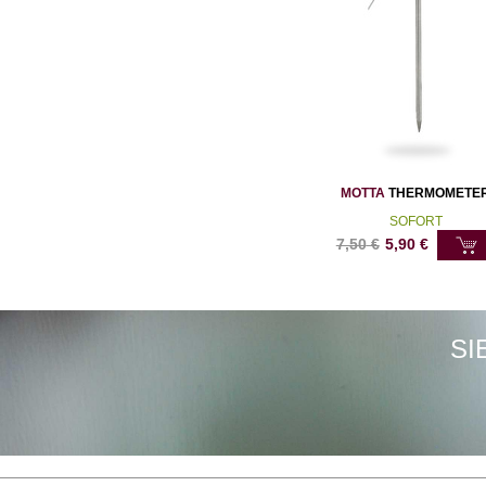
MOTTA
THERMOMETE
SOFORT
7,50
€
5,90
€
SI