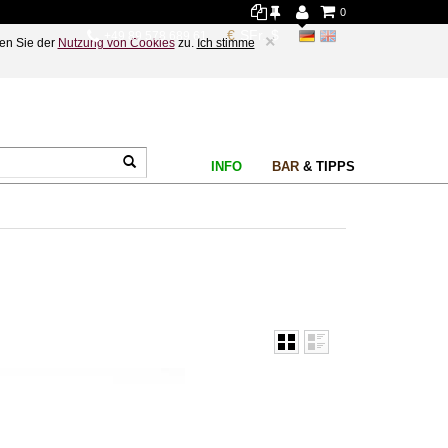
0
+49 89 578 689 61
×
en Sie der
Nutzung von Cookies
zu.
Ich stimme
INFO
BAR
& TIPPS