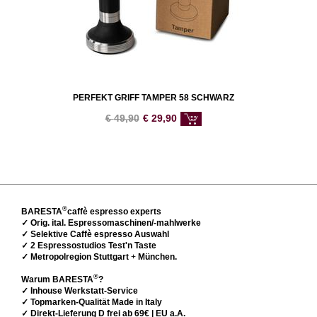
PERFEKT GRIFF TAMPER 58 SCHWARZ
€
49,90
€
29,90
®
BARESTA
caffè espresso experts
✓ Orig. ital. Espressomaschinen/-mahlwerke
✓ Selektive Caffè espresso Auswahl
✓ 2 Espressostudios Test'n Taste
✓ Metropolregion Stuttgart
+
München.
®
Warum BARESTA
?
✓ Inhouse Werkstatt-Service
✓ Topmarken-Qualität Made in Italy
✓ Direkt-Lieferung D frei ab 69€ | EU a.A.