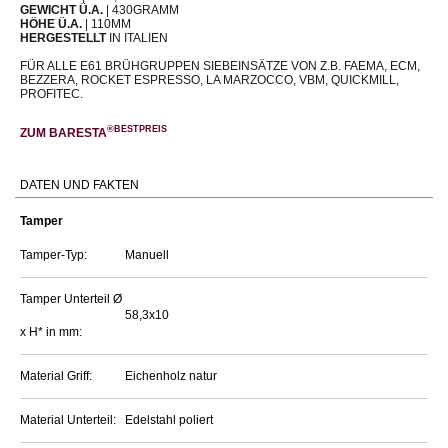
GEWICHT Ü.A.
| 430GRAMM
HÖHE Ü.A.
| 110MM
HERGESTELLT
IN ITALIEN
FÜR ALLE E61 BRÜHGRUPPEN SIEBEINSÄTZE VON Z.B. FAEMA, ECM,
BEZZERA, ROCKET ESPRESSO, LA MARZOCCO, VBM, QUICKMILL,
PROFITEC.
®BESTPREIS
ZUM BARESTA
DATEN UND FAKTEN
Tamper
Tamper-Typ:
Manuell
Tamper Unterteil Ø
58,3x10
x H* in mm:
Material Griff:
Eichenholz natur
Material Unterteil:
Edelstahl poliert