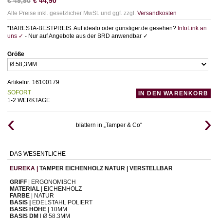
€
49,90
€
44,90
Alle Preise inkl. gesetzlicher MwSt. und ggf. zzgl.
Versandkosten
*BARESTA-BESTPREIS. Auf idealo oder günstiger.de gesehen?
InfoLink an
uns ✓
- Nur auf Angebote aus der BRD anwendbar ✓
Größe
Artikelnr.
16100179
SOFORT
IN DEN WARENKORB
1-2 WERKTAGE
blättern in „Tamper & Co“
DAS WESENTLICHE
EUREKA |
TAMPER EICHENHOLZ NATUR | VERSTELLBAR
GRIFF
| ERGONOMISCH
MATERIAL
| EICHENHOLZ
FARBE
| NATUR
BASIS |
EDELSTAHL POLIERT
BASIS HÖHE
| 10MM
BASIS DM
| Ø 58,3MM