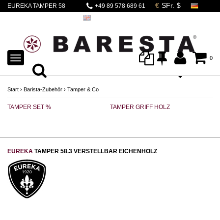
EUREKA TAMPER 58
+49 89 578 689 61
Eichenholz
verstellbar
TOGGLE
0
NAVIGATION
Start
›
Barista-Zubehör
›
Tamper & Co
TAMPER SET %
TAMPER GRIFF HOLZ
TA
EUREKA
TAMPER 58.3 VERSTELLBAR EICHENHOLZ