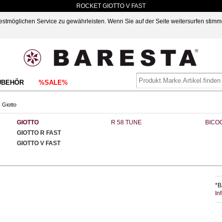
ROCKET GIOTTO V FAST
möglichen Service zu gewährleisten. Wenn Sie auf der Seite weitersurfen stimm
UBEHÖR
%SALE%
›
Giotto
GIOTTO
R 58 TUNE
BICO
GIOTTO R FAST
GIOTTO V FAST
*B
In