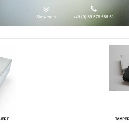
Showroom
+49 (0) 89 578 689 61
LIERT
TAMPER