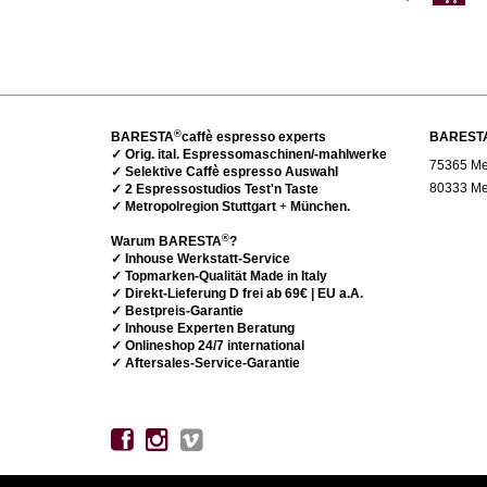
®
BARESTA
caffè espresso experts
BAREST
✓ Orig. ital. Espressomaschinen/-mahlwerke
75365 Met
✓ Selektive Caffè espresso Auswahl
80333 Me
✓ 2 Espressostudios Test'n Taste
✓ Metropolregion Stuttgart
+
München.
®
Warum BARESTA
?
✓ Inhouse Werkstatt-Service
✓ Topmarken-Qualität Made in Italy
✓ Direkt-Lieferung D frei ab 69€ | EU a.A.
✓ Bestpreis-Garantie
✓ Inhouse Experten Beratung
✓ Onlineshop 24/7 international
✓ Aftersales-Service-Garantie