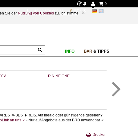
0
+49 89 578 689 61
×
en Sie der
Nutzung von Cookies
zu.
Ich stimme
INFO
BAR
& TIPPS
CCA
R NINE ONE
EPICA
ARESTA-BESTPREIS. Auf idealo oder günstiger.de gesehen?
foLink an uns ✓
- Nur auf Angebote aus der BRD anwendbar ✓
Drucken