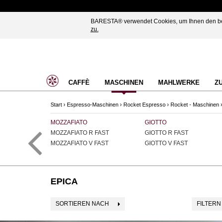
BARESTA® verwendet Cookies, um Ihnen den best
zu.
CAFFÈ
MASCHINEN
MAHLWERKE
Z
Start
›
Espresso-Maschinen
›
Rocket Espresso
›
Rocket - Maschinen
TO
MOZZAFIATO
GIOTTO
MOZZAFIATO R FAST
GIOTTO R FAST
MOZZAFIATO V FAST
GIOTTO V FAST
EPICA
SORTIEREN NACH
FILTERN