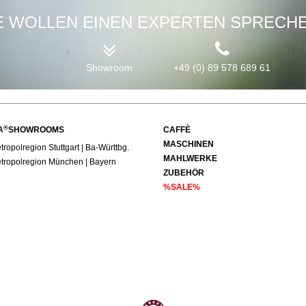
E WOLLEN EINEN EXPERTEN SPRECH
Showroom
+49 (0) 89 578 689 61
®
A
SHOWROOMS
CAFFÈ
MASCHINEN
ropolregion Stuttgart | Ba-Württbg.
MAHLWERKE
tropolregion München | Bayern
ZUBEHÖR
%SALE%