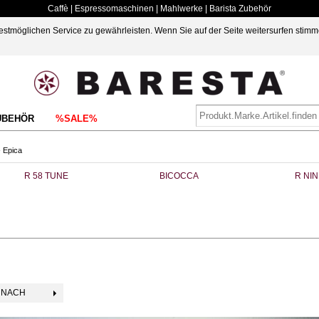
Caffè | Espressomaschinen | Mahlwerke | Barista Zubehör
möglichen Service zu gewährleisten. Wenn Sie auf der Seite weitersurfen stimm
UBEHÖR
%SALE%
›
Epica
R 58 TUNE
BICOCCA
R NI
 NACH