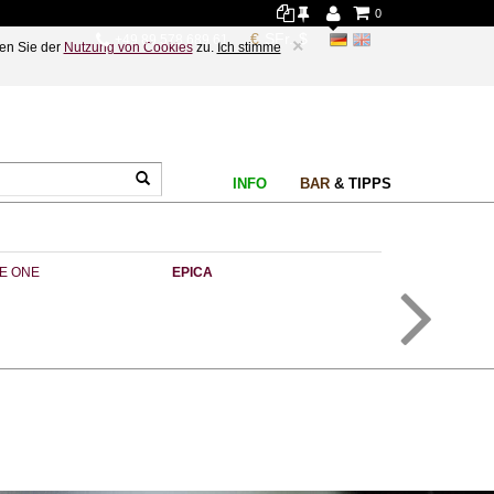
0
+49 89 578 689 61
×
en Sie der
Nutzung von Cookies
zu.
Ich stimme
INFO
BAR
& TIPPS
NE ONE
EPICA
PORTA VIA