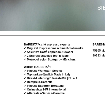
SI
®
BARESTA
caffè espresso experts
BAREST
✓ Orig. ital. Espressomaschinen/-mahlwerke
75365 Met
✓ Selektive Caffè espresso Auswahl
80333 Me
✓ 2 Espressostudios Test'n Taste
✓ Metropolregion Stuttgart
+
München.
®
Warum BARESTA
?
✓ Inhouse Werkstatt-Service
✓ Topmarken-Qualität Made in Italy
✓ Direkt-Lieferung D frei ab 69€ | EU a.A.
✓ Bestpreis-Garantie
✓ Inhouse Experten Beratung
✓ Onlineshop 24/7 international
✓ Aftersales-Service-Garantie