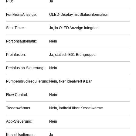
PID:
Ja
FunktionsAnzeige:
OLED-Display mit Statusinformation
Shot Timer:
Ja, in OLED Anzeige integriert
Portionsautomatik:
Nein
Preinfusion:
Ja, statisch E61 Brühgruppe
Preinfusion-Steuerung:
Nein
Pumpendruckregulierung:
Nein, fixer Idealwert 9 Bar
Flow Control:
Nein
Tassenwärmer:
Nein, indirekt über Kesselwärme
App-Steuerung:
Nein
Kessel Isolierung:
Ja