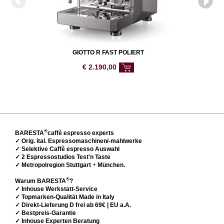
GIOTTO R FAST POLIERT
€
2.190,00
®
BARESTA
caffè espresso experts
✓ Orig. ital. Espressomaschinen/-mahlwerke
✓ Selektive Caffè espresso Auswahl
✓ 2 Espressostudios Test'n Taste
✓ Metropolregion Stuttgart
+
München.
®
Warum BARESTA
?
✓ Inhouse Werkstatt-Service
✓ Topmarken-Qualität Made in Italy
✓ Direkt-Lieferung D frei ab 69€ | EU a.A.
✓ Bestpreis-Garantie
✓ Inhouse Experten Beratung