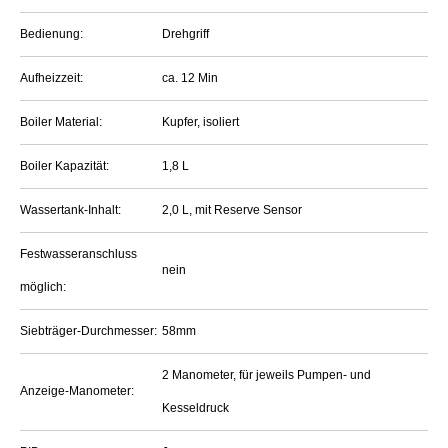
Bedienung:
Drehgriff
Aufheizzeit:
ca. 12 Min
Boiler Material:
Kupfer, isoliert
Boiler Kapazität:
1,8 L
Wassertank-Inhalt:
2,0 L, mit Reserve Sensor
Festwasseranschluss
nein
möglich:
Siebträger-Durchmesser:
58mm
2 Manometer, für jeweils Pumpen- und
Anzeige-Manometer:
Kesseldruck