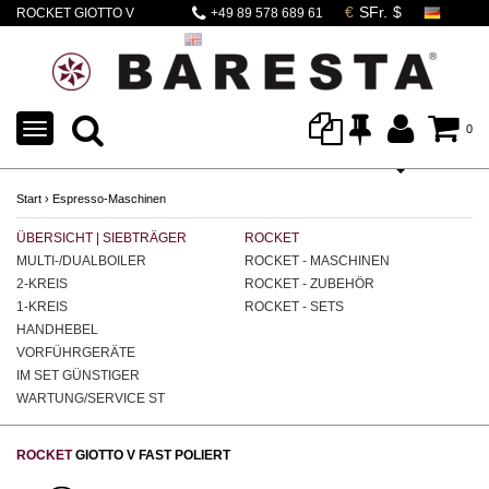
ROCKET GIOTTO V
+49 89 578 689 61
FAST
TOGGLE
0
NAVIGATION
Start
›
Espresso-Maschinen
ÜBERSICHT | SIEBTRÄGER
ROCKET
S
MULTI-/DUALBOILER
ROCKET - MASCHINEN
ST
2-KREIS
ROCKET - ZUBEHÖR
ST
1-KREIS
ROCKET - SETS
ST
HANDHEBEL
VORFÜHRGERÄTE
IM SET GÜNSTIGER
WARTUNG/SERVICE ST
ROCKET
GIOTTO V FAST POLIERT