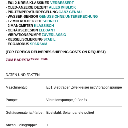
- E61 2-KREIS KLASSIKER
VERBESSERT
- OLED-ANZEIGE DEZENT
ALLES IM BLICK
- PID-
TEMPERATURREGELUNG
GANZ
GENAU
-
WASSER-SENSOR
GENUSS OHNE UNTERBRECHUNG
-
12 MIN AUFHEIZZEIT
SCHNELL
-
2 MANOMETER
KLASSISCH
-
GEHÄUSEDESIGN
ELEGANT
-
VIBRATIONSPUMPE
ZUVERLÄSSIG
-
KESSELISOLIERUNG
STABIL
-
ECO-MODUS
SPARSAM
(FOR FOREIGN DELIVERIES SHIPPING COSTS ON REQUEST)
®BESTPREIS
ZUM
BARESTA
DATEN UND FAKTEN
Maschinentyp:
E61 Siebträger, Zweikreiser mit Vibrationspumpe
Pumpe:
Vibrationspumpe, 9 Bar fix
Gehäusematerial/-farbe:
Edelstahl, Seitenpanele poliert
Anzahl Brühgruppe:
1