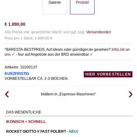
Galerie
Produkt
€
1.890,00
Alle Preise inkl. gesetzlicher MwSt. und ggf. zzgl.
Versandkosten
Preis pro 1 Stück: 1.890,00 €
*BARESTA-BESTPREIS. Auf idealo oder günstiger.de gesehen?
InfoLink an
uns ✓
- Nur auf Angebote aus der BRD anwendbar ✓
Artikelnr.
10200137
KURZFRISTIG
HIER VORBESTELLEN
VORBESTELLBAR CA. 2-3 WOCHEN
blättern in „Espresso-Maschinen“
DAS WESENTLICHE
IKONISCH + SCHNELL.
ROCKET GIOTTO V FAST POLIERT -
NEU!