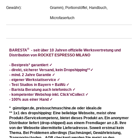
Gewähr):
Gramm), Portionslöffel, Handbuch,
Microfasertuch
®
BARESTA
- seit über 10 Jahren offizielle Werksvertretung und
Distribution von
ROCKET ESPRESSO MILANO
-
Bestpreis* garantiert
✓
- direkt
, sicherer Versand, kein Dropshipping**
✓
- mind. 2 Jahre Garantie ✓
- eigener Werkstattservice
✓
- Test Studios in Bayern + BaWü
✓
- Barista Beratung auch telefonisch
✓
- kompetenter Webshop
inkl. Click'nCollect ✓
- 100% aus einer Hand
✓
* günstiger.de, preissuchmaschine.de oder idealo.de
** 1x1 des dropshipping: Eine beliebige Webseite, meist ohne
Produkt-/Servicekompetenz, bietet dieses Produkt an. Ein anonymer
Distributor liefert (drop-shipped) aus einem Fremdlager an z.B. Ihre
von der Webseite übermittelte Lieferadresse. Soweit erstmal kein
Thema. Bei Problemen allerdings (Sachmängel, Gewährleistung,
Transportschaden, ..AGB checken) werden Sie meist an den