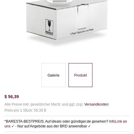
Galerie
Produkt
$
56,39
Alle Preise inkl. gesetzlicher MwSt. und ggf. zzgl.
Versandkosten
Preis pro 1 Stück: 56,39 $
*BARESTA-BESTPREIS. Auf idealo oder günstiger.de gesehen?
InfoLink an
uns ✓
- Nur auf Angebote aus der BRD anwendbar ✓