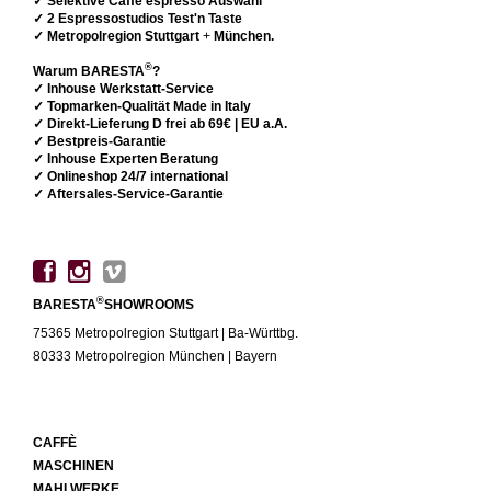
✓ Selektive Caffè espresso Auswahl
✓ 2 Espressostudios Test'n Taste
✓ Metropolregion Stuttgart
+
München.
®
Warum BARESTA
?
✓ Inhouse Werkstatt-Service
✓ Topmarken-Qualität Made in Italy
✓ Direkt-Lieferung D frei ab 69€ | EU a.A.
✓ Bestpreis-Garantie
✓ Inhouse Experten Beratung
✓ Onlineshop 24/7 international
✓ Aftersales-Service-Garantie
®
BARESTA
SHOWROOMS
75365 Metropolregion Stuttgart | Ba-Württbg.
80333 Metropolregion München | Bayern
CAFFÈ
MASCHINEN
MAHLWERKE