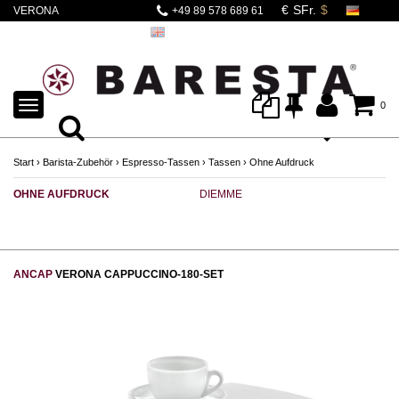
VERONA
+49 89 578 689 61
CAPPUCCINO SET
GRANDE 6-tlg. 180ml
TOGGLE
0
NAVIGATION
Start
›
Barista-Zubehör
›
Espresso-Tassen
›
Tassen
›
Ohne Aufdruck
OHNE AUFDRUCK
DIEMME
R
ANCAP
VERONA CAPPUCCINO-180-SET