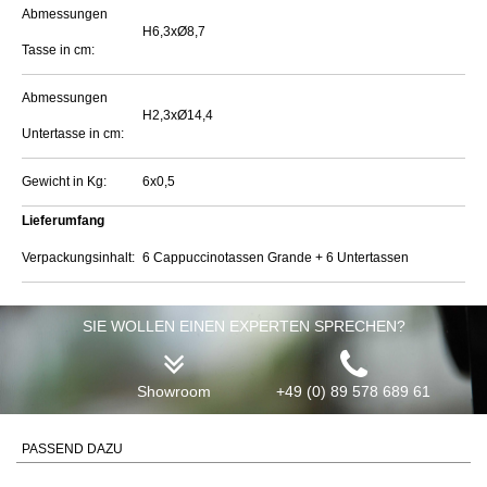
Abmessungen
H6,3xØ8,7
Tasse in cm:
Abmessungen
H2,3xØ14,4
Untertasse in cm:
Gewicht in Kg:
6x0,5
Lieferumfang
Verpackungsinhalt:
6 Cappuccinotassen Grande + 6 Untertassen
SIE WOLLEN EINEN EXPERTEN SPRECHEN?
Showroom
+49 (0) 89 578 689 61
PASSEND DAZU