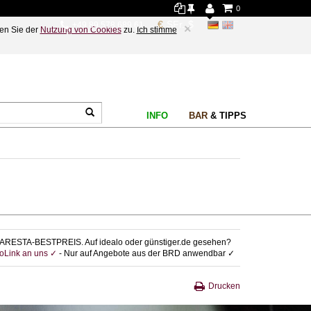
0
+49 89 578 689 61
×
en Sie der
Nutzung von Cookies
zu.
Ich stimme
INFO
BAR
& TIPPS
ARESTA-BESTPREIS. Auf idealo oder günstiger.de gesehen?
foLink an uns ✓
- Nur auf Angebote aus der BRD anwendbar ✓
Drucken