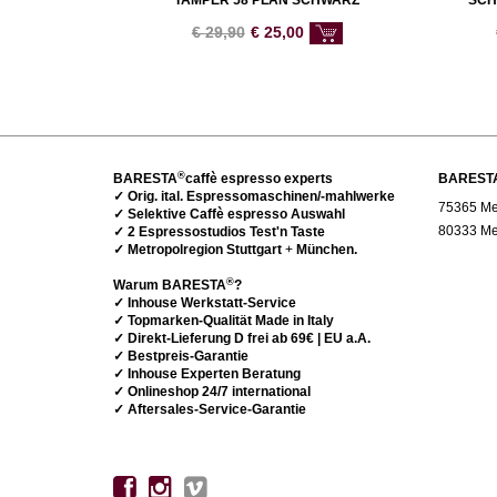
TAMPER 58 PLAN SCHWARZ
SCH
€
29,90
€
25,00
®
BARESTA
caffè espresso experts
BAREST
✓ Orig. ital. Espressomaschinen/-mahlwerke
75365 Met
✓ Selektive Caffè espresso Auswahl
80333 Me
✓ 2 Espressostudios Test'n Taste
✓ Metropolregion Stuttgart
+
München.
®
Warum BARESTA
?
✓ Inhouse Werkstatt-Service
✓ Topmarken-Qualität Made in Italy
✓ Direkt-Lieferung D frei ab 69€ | EU a.A.
✓ Bestpreis-Garantie
✓ Inhouse Experten Beratung
✓ Onlineshop 24/7 international
✓ Aftersales-Service-Garantie