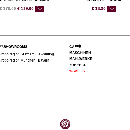
UBLADE CXNN 160 SCHWARZ
SIEB-PINSEL BRAUN
€
179,00
€
139,00
€
13,90
®
A
SHOWROOMS
CAFFÈ
MASCHINEN
ropolregion Stuttgart | Ba-Württbg.
MAHLWERKE
tropolregion München | Bayern
ZUBEHÖR
%SALE%