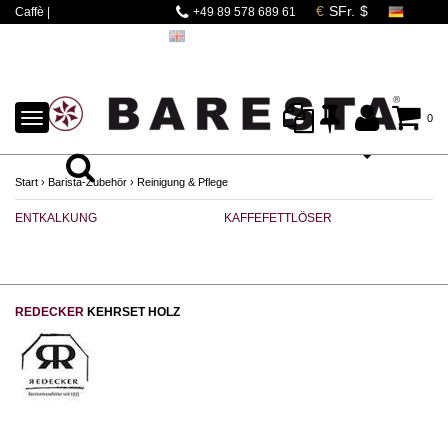
Caffè |
+49 89 578 689 61
Espressomaschinen |
Mahlwerke | Barista
Zubehör
TOGGLE
0
NAVIGATION
Start
›
Barista-Zubehör
›
Reinigung & Pflege
ENTKALKUNG
KAFFEFETTLÖSER
M
REDECKER
KEHRSET HOLZ