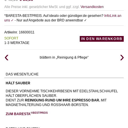
Alle Preise inkl. gesetzlicher MwSt. und ggf. zzgl.
Versandkosten
*BARESTA-BESTPREIS. Auf idealo oder günstiger.de gesehen?
InfoLink an
uns ✓
- Nur auf Angebote aus der BRD anwendbar ✓
Artikelnr.
16600011
SOFORT
IN DEN WARENKORB
1-3 WERKTAGE
blättern in „Reinigung & Pflege“
DAS WESENTLICHE
HÄLT SAUBER
DIESER VORNEHME TISCHKEHRBESEN MIT EDELSTAHLSCHAUFEL
HÄLT OBERFLÄCHEN SAUBER.
DIENT ZUR
REINIGUNG RUND UM IHRE ESPRESSO BAR.
MIT
MAGNETHALTERUNG UND ROSSHAAR-BORSTEN.
®BESTPREIS
ZUM BARESTA