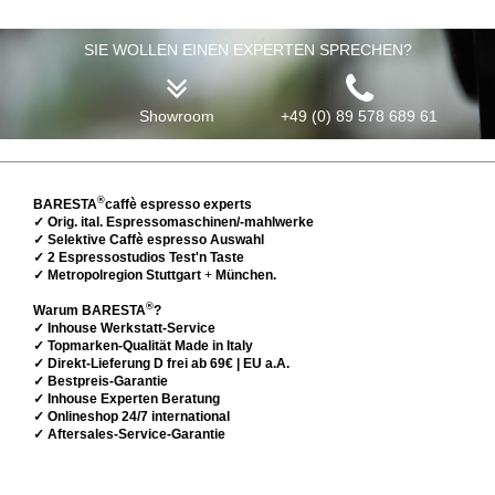
SIE WOLLEN EINEN EXPERTEN SPRECHEN?
Showroom
+49 (0) 89 578 689 61
®
BARESTA
caffè espresso experts
✓ Orig. ital. Espressomaschinen/-mahlwerke
✓ Selektive Caffè espresso Auswahl
✓ 2 Espressostudios Test'n Taste
✓ Metropolregion Stuttgart
+
München.
®
Warum BARESTA
?
✓ Inhouse Werkstatt-Service
✓ Topmarken-Qualität Made in Italy
✓ Direkt-Lieferung D frei ab 69€ | EU a.A.
✓ Bestpreis-Garantie
✓ Inhouse Experten Beratung
✓ Onlineshop 24/7 international
✓ Aftersales-Service-Garantie