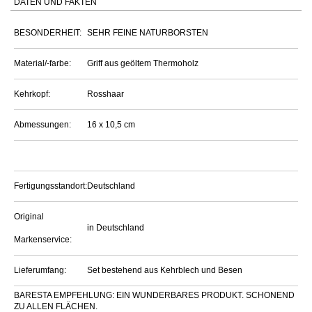
DATEN UND FAKTEN
BESONDERHEIT:
SEHR FEINE NATURBORSTEN
Material/-farbe:
Griff aus geöltem Thermoholz
Kehrkopf:
Rosshaar
Abmessungen:
16 x 10,5 cm
Fertigungsstandort:
Deutschland
Original
in Deutschland
Markenservice:
Lieferumfang:
Set bestehend aus Kehrblech und Besen
BARESTA EMPFEHLUNG: EIN WUNDERBARES PRODUKT. SCHONEND
ZU ALLEN FLÄCHEN.