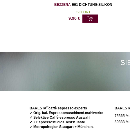
BEZZERA
E61 DICHTUNG SILIKON
SOFORT
9,90
€
SI
®
BARESTA
caffè espresso experts
BAREST
✓ Orig. ital. Espressomaschinen/-mahlwerke
75365 Met
✓ Selektive Caffè espresso Auswahl
80333 Me
✓ 2 Espressostudios Test'n Taste
✓ Metropolregion Stuttgart
+
München.