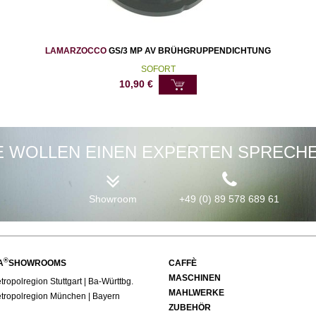
LAMARZOCCO
GS/3 MP AV BRÜHGRUPPENDICHTUNG
SOFORT
10,90
€
E WOLLEN EINEN EXPERTEN SPRECH
Showroom
+49 (0) 89 578 689 61
®
A
SHOWROOMS
CAFFÈ
MASCHINEN
ropolregion Stuttgart | Ba-Württbg.
MAHLWERKE
tropolregion München | Bayern
ZUBEHÖR