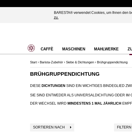
BARESTA® verwendet Cookies, um Ihnen den best
zu.
CAFFÈ
MASCHINEN
MAHLWERKE
Z
Start
›
Barista-Zubehör
›
Siebe & Dichtungen
›
Brühgruppendichtung
BRÜHGRUPPENDICHTUNG
DIESE
DICHTUNGEN
SIND EIN WICHTIGES BINDEGLIED Z
SIE SIND ENTWEDER ALS UNIVERSALDICHTUNG ODER IM 
DER WECHSEL WIRD
MINDESTENS 1 MAL JÄHRLICH
EMPF
SORTIEREN NACH
FILTERN