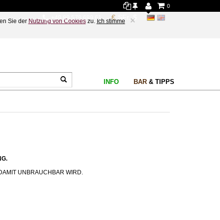
0
+49 89 578 689 61
×
en Sie der
Nutzung von Cookies
zu.
Ich stimme
INFO
BAR
& TIPPS
G.
 DAMIT UNBRAUCHBAR WIRD.