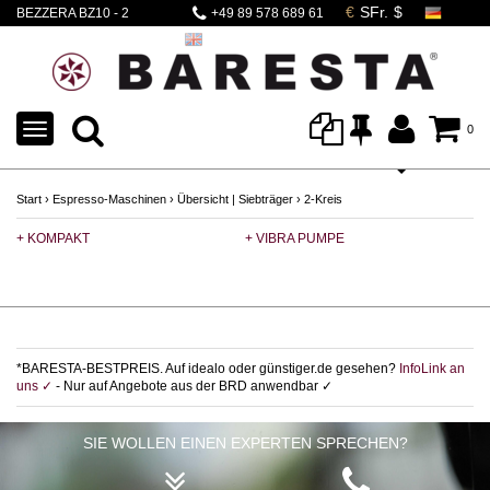
BEZZERA BZ10 - 2
+49 89 578 689 61
SIEBTRÄGER
TOGGLE
0
NAVIGATION
Start
›
Espresso-Maschinen
›
Übersicht | Siebträger
›
2-Kreis
+ KOMPAKT
+ VIBRA PUMPE
+ 
*BARESTA-BESTPREIS. Auf idealo oder günstiger.de gesehen?
InfoLink an
uns ✓
- Nur auf Angebote aus der BRD anwendbar ✓
SIE WOLLEN EINEN EXPERTEN SPRECHEN?