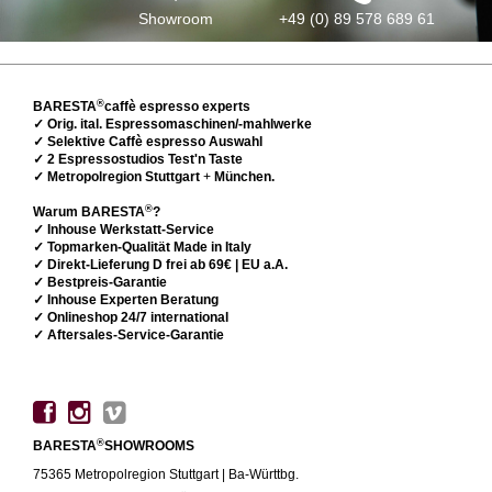
Showroom
+49 (0) 89 578 689 61
®
BARESTA
caffè espresso experts
✓ Orig. ital. Espressomaschinen/-mahlwerke
✓ Selektive Caffè espresso Auswahl
✓ 2 Espressostudios Test'n Taste
✓ Metropolregion Stuttgart
+
München.
®
Warum BARESTA
?
✓ Inhouse Werkstatt-Service
✓ Topmarken-Qualität Made in Italy
✓ Direkt-Lieferung D frei ab 69€ | EU a.A.
✓ Bestpreis-Garantie
✓ Inhouse Experten Beratung
✓ Onlineshop 24/7 international
✓ Aftersales-Service-Garantie
®
BARESTA
SHOWROOMS
75365 Metropolregion Stuttgart | Ba-Württbg.