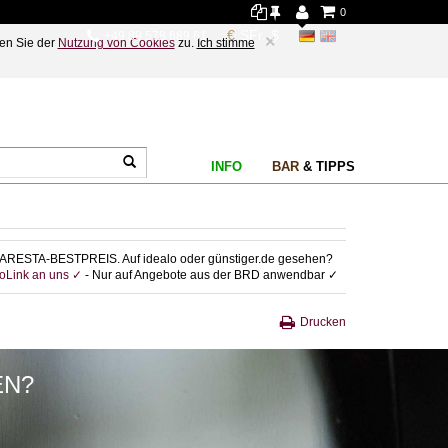
0
+49 89 578 689 61
×
en Sie der
Nutzung von Cookies
zu.
Ich stimme
INFO
BAR
& TIPPS
ARESTA-BESTPREIS. Auf idealo oder günstiger.de gesehen?
foLink an uns ✓
- Nur auf Angebote aus der BRD anwendbar ✓
Drucken
EN?