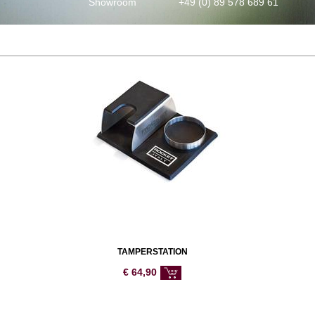
Showroom
+49 (0) 89 578 689 61
TAMPERSTATION
€
64,90