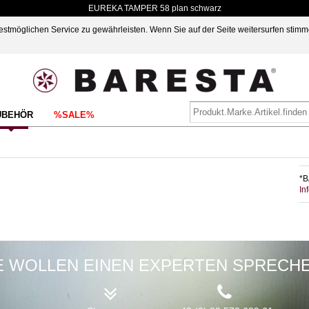
EUREKA TAMPER 58 plan schwarz
möglichen Service zu gewährleisten. Wenn Sie auf der Seite weitersurfen stimm
UBEHÖR
%SALE%
*B
In
E WOLLEN EINEN EXPERTEN SPRECH