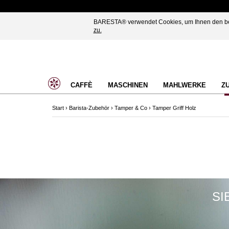
BARESTA® verwendet Cookies, um Ihnen den best
zu.
CAFFÈ
MASCHINEN
MAHLWERKE
Z
Start
›
Barista-Zubehör
›
Tamper & Co
›
Tamper Griff Holz
SI