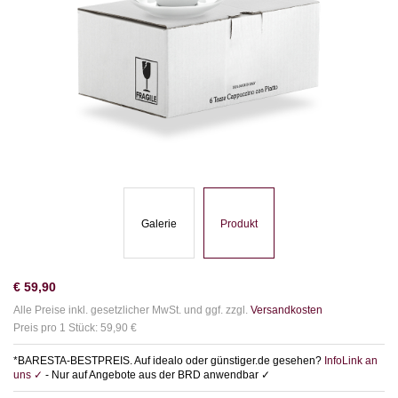
Galerie
Produkt
€
59,90
Alle Preise inkl. gesetzlicher MwSt. und ggf. zzgl.
Versandkosten
Preis pro 1 Stück: 59,90 €
*BARESTA-BESTPREIS. Auf idealo oder günstiger.de gesehen?
InfoLink an
uns ✓
- Nur auf Angebote aus der BRD anwendbar ✓