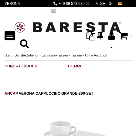
VERONA
+49 89 578 689 61
CAPPUCCINO SET
GRANDE 6-tlg. 260ml
TOGGLE
0
NAVIGATION
Start
›
Barista-Zubehör
›
Espresso-Tassen
›
Tassen
›
Ohne Aufdruck
OHNE AUFDRUCK
DIEMME
R
ANCAP
VERONA CAPPUCCINO GRANDE-260-SET