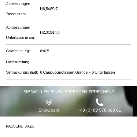
Abmessungen
H6,5xØ9,7
Tasse in cm:
Abmessungen
H2,3xØ14,4
Untertasse in cm:
Gewicht in Kg:
6x0,5
Lieferumfang
Verpackungsinhalt:
6 Cappuccinotassen Grande + 6 Untertassen
SIE WOLLEN EINEN EXPERTEN SPRECHEN?
Showroom
+49 (0) 89 578 689 61
PASSEND DAZU