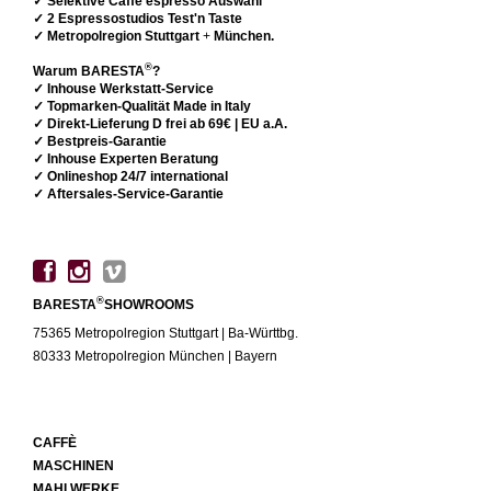
✓ Selektive Caffè espresso Auswahl
✓ 2 Espressostudios Test'n Taste
✓ Metropolregion Stuttgart
+
München.
®
Warum BARESTA
?
✓ Inhouse Werkstatt-Service
✓ Topmarken-Qualität Made in Italy
✓ Direkt-Lieferung D frei ab 69€ | EU a.A.
✓ Bestpreis-Garantie
✓ Inhouse Experten Beratung
✓ Onlineshop 24/7 international
✓ Aftersales-Service-Garantie
®
BARESTA
SHOWROOMS
75365 Metropolregion Stuttgart | Ba-Württbg.
80333 Metropolregion München | Bayern
CAFFÈ
MASCHINEN
MAHLWERKE