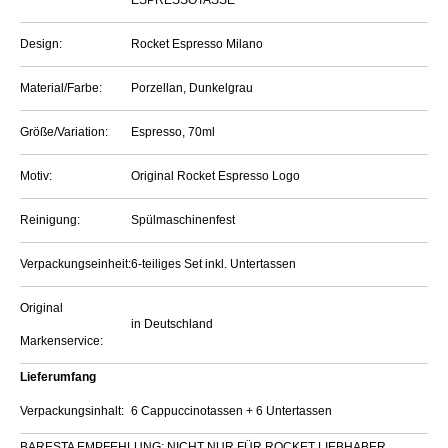
Design:
Rocket Espresso Milano
Material/Farbe:
Porzellan, Dunkelgrau
Größe/Variation:
Espresso, 70ml
Motiv:
Original Rocket Espresso Logo
Reinigung:
Spülmaschinenfest
Verpackungseinheit:
6-teiliges Set inkl. Untertassen
Original
in Deutschland
Markenservice:
Lieferumfang
Verpackungsinhalt:
6 Cappuccinotassen + 6 Untertassen
BARESTA EMPFEHLUNG: NICHT NUR FÜR ROCKET LIEBHABER