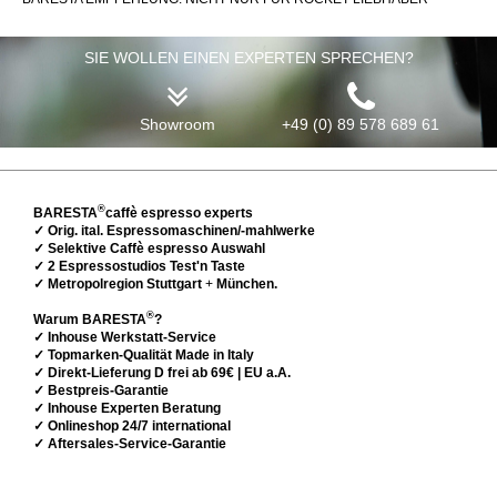
SIE WOLLEN EINEN EXPERTEN SPRECHEN?
Showroom
+49 (0) 89 578 689 61
®
BARESTA
caffè espresso experts
✓ Orig. ital. Espressomaschinen/-mahlwerke
✓ Selektive Caffè espresso Auswahl
✓ 2 Espressostudios Test'n Taste
✓ Metropolregion Stuttgart
+
München.
®
Warum BARESTA
?
✓ Inhouse Werkstatt-Service
✓ Topmarken-Qualität Made in Italy
✓ Direkt-Lieferung D frei ab 69€ | EU a.A.
✓ Bestpreis-Garantie
✓ Inhouse Experten Beratung
✓ Onlineshop 24/7 international
✓ Aftersales-Service-Garantie