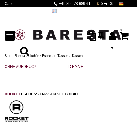
Caffè |
+49 89 578 689 61
Espressomaschinen |
Mahlwerke | Barista
Zubehör
TOGGLE
0
NAVIGATION
Start
›
Barista-Zubehör
›
Espresso-Tassen
›
Tassen
OHNE AUFDRUCK
DIEMME
R
ROCKET
ESPRESSOTASSEN SET GRIGIO