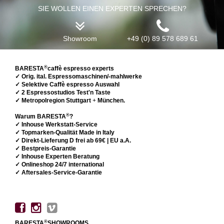
SIE WOLLEN EINEN EXPERTEN SPRECHEN?
Showroom
+49 (0) 89 578 689 61
®
BARESTA
caffè espresso experts
✓ Orig. ital. Espressomaschinen/-mahlwerke
✓ Selektive Caffè espresso Auswahl
✓ 2 Espressostudios Test'n Taste
✓ Metropolregion Stuttgart
+
München.
®
Warum BARESTA
?
✓ Inhouse Werkstatt-Service
✓ Topmarken-Qualität Made in Italy
✓ Direkt-Lieferung D frei ab 69€ | EU a.A.
✓ Bestpreis-Garantie
✓ Inhouse Experten Beratung
✓ Onlineshop 24/7 international
✓ Aftersales-Service-Garantie
®
BARESTA
SHOWROOMS