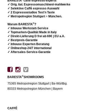
BARESTA
caffè espresso experts
✓ Orig. ital. Espressomaschinen/-mahlwerke
✓ Selektive Caffè espresso Auswahl
✓ 2 Espressostudios Test'n Taste
✓ Metropolregion Stuttgart
+
München.
®
Warum BARESTA
?
✓ Inhouse Werkstatt-Service
✓ Topmarken-Qualität Made in Italy
✓ Direkt-Lieferung D frei ab 69€ | EU a.A.
✓ Bestpreis-Garantie
✓ Inhouse Experten Beratung
✓ Onlineshop 24/7 international
✓ Aftersales-Service-Garantie
®
BARESTA
SHOWROOMS
75365 Metropolregion Stuttgart | Ba-Württbg.
80333 Metropolregion München | Bayern
CAFFÈ