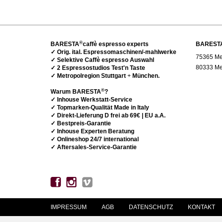
®
BARESTA
caffè espresso experts
BAREST
✓ Orig. ital. Espressomaschinen/-mahlwerke
75365 Met
✓ Selektive Caffè espresso Auswahl
80333 Me
✓ 2 Espressostudios Test'n Taste
✓ Metropolregion Stuttgart
+
München.
®
Warum BARESTA
?
✓ Inhouse Werkstatt-Service
✓ Topmarken-Qualität Made in Italy
✓ Direkt-Lieferung D frei ab 69€ | EU a.A.
✓ Bestpreis-Garantie
✓ Inhouse Experten Beratung
✓ Onlineshop 24/7 international
✓ Aftersales-Service-Garantie
IMPRESSUM
AGB
DATENSCHUTZ
KONTAKT