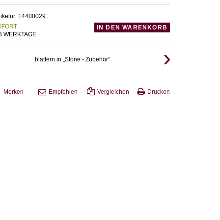
tikelnr.
14400029
OFORT
IN DEN WARENKORB
-3 WERKTAGE
blättern in „Stone - Zubehör“
Merken
Empfehlen
Vergleichen
Drucken