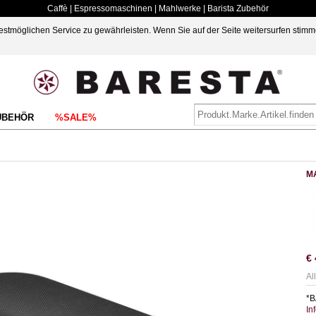
Caffè | Espressomaschinen | Mahlwerke | Barista Zubehör
möglichen Service zu gewährleisten. Wenn Sie auf der Seite weitersurfen stimm
UBEHÖR
%SALE%
M
€
Al
*B
In