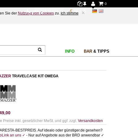
0
+49 89 578 689 61
×
en Sie der
Nutzung von Cookies
zu.
Ich stimme
INFO
BAR
& TIPPS
AZZER
TRAVELCASE KIT OMEGA
49,00
le Preise inkl. gesetzlicher MwSt. und ggf. zzgl.
Versandkosten
ARESTA-BESTPREIS. Auf idealo oder günstiger.de gesehen?
foLink an uns ✓
- Nur auf Angebote aus der BRD anwendbar ✓