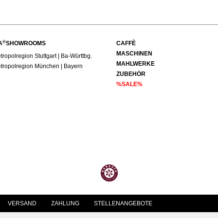
®
A
SHOWROOMS
CAFFÈ
MASCHINEN
ropolregion Stuttgart | Ba-Württbg.
MAHLWERKE
tropolregion München | Bayern
ZUBEHÖR
%SALE%
VERSAND
ZAHLUNG
STELLENANGEBOTE