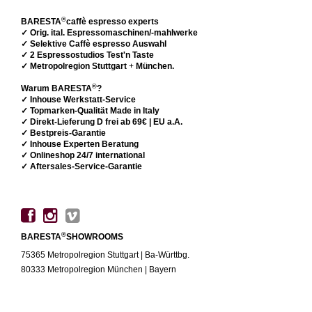
®
BARESTA
caffè espresso experts
✓ Orig. ital. Espressomaschinen/-mahlwerke
✓ Selektive Caffè espresso Auswahl
✓ 2 Espressostudios Test'n Taste
✓ Metropolregion Stuttgart
+
München.
®
Warum BARESTA
?
✓ Inhouse Werkstatt-Service
✓ Topmarken-Qualität Made in Italy
✓ Direkt-Lieferung D frei ab 69€ | EU a.A.
✓ Bestpreis-Garantie
✓ Inhouse Experten Beratung
✓ Onlineshop 24/7 international
✓ Aftersales-Service-Garantie
®
BARESTA
SHOWROOMS
75365 Metropolregion Stuttgart | Ba-Württbg.
80333 Metropolregion München | Bayern