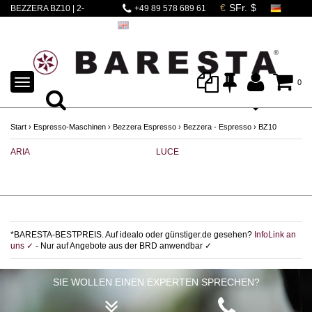
BEZZERA BZ10 | 2-
+49 89 578 689 61
KREIS KOMPAKT
SIEBTRÄGER
TOGGLE
0
NAVIGATION
Start
›
Espresso-Maschinen
›
Bezzera Espresso
›
Bezzera - Espresso
›
BZ10
ARIA
LUCE
S
*BARESTA-BESTPREIS. Auf idealo oder günstiger.de gesehen?
InfoLink an
uns ✓
- Nur auf Angebote aus der BRD anwendbar ✓
SIE WOLLEN EINEN EXPERTEN SPRECHEN?