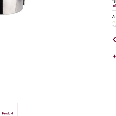
*B
In
Ar
S
2
Produkt