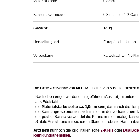
Materialstärke:
0,8mm
Fassungsvermögen:
0,35 ltr. - für 1-2 
Gewicht:
140g
Herstellungsort:
Europäische Union - 
Verpackung:
Faltschachtel -NoPlas
Die
Latte Art Kanne
von
MOTTA
ist eine von 5 Bestandteilen 
- Nach oben enger werdend mit geführtem Auslauf, im unteren 
- aus Edelstahl
- die
Materialstärke sollte ca. 1,0mm
sein, damit sich die Temp
- die Kannengröße orientiert sich immer an der vorhandenen 
- der geübte Barista verwendet die Kanne immer analog Tasse
- Stabile Ausführung mit sicherem Stand für robuste Handhab
Jetzt fehlt nur noch die orig. italienische
2-Kreis
oder
DualBoil
Reinigungsutensilien
.