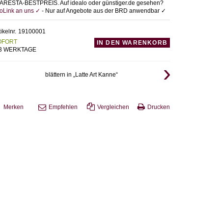
ARESTA-BESTPREIS. Auf idealo oder günstiger.de gesehen?
foLink an uns ✓
- Nur auf Angebote aus der BRD anwendbar ✓
tikelnr.
19100001
OFORT
IN DEN WARENKORB
-3 WERKTAGE
blättern in „Latte Art Kanne“
Merken
Empfehlen
Vergleichen
Drucken