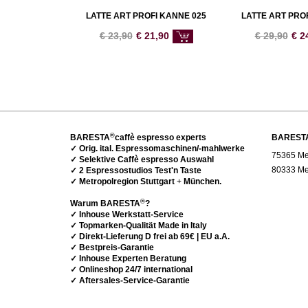
LATTE ART PROFI KANNE 025
LATTE ART PRO
€
23,90
€
21,90
€
29,90
€
2
®
BARESTA
caffè espresso experts
BAREST
✓ Orig. ital. Espressomaschinen/-mahlwerke
75365 Met
✓ Selektive Caffè espresso Auswahl
80333 Me
✓ 2 Espressostudios Test'n Taste
✓ Metropolregion Stuttgart
+
München.
®
Warum BARESTA
?
✓ Inhouse Werkstatt-Service
✓ Topmarken-Qualität Made in Italy
✓ Direkt-Lieferung D frei ab 69€ | EU a.A.
✓ Bestpreis-Garantie
✓ Inhouse Experten Beratung
✓ Onlineshop 24/7 international
✓ Aftersales-Service-Garantie