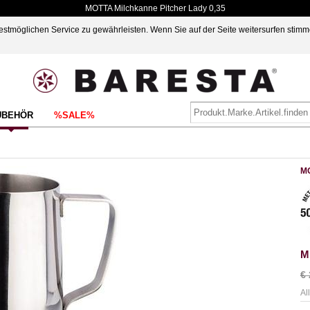
MOTTA Milchkanne Pitcher Lady 0,35
möglichen Service zu gewährleisten. Wenn Sie auf der Seite weitersurfen stimm
UBEHÖR
%SALE%
M
M
€
Al