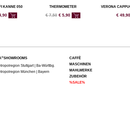
FI KANNE 050
THERMOMETER
VERONA CAPPUC
4,90
€
7,50
€
5,90
€
49,9
®
A
SHOWROOMS
CAFFÈ
MASCHINEN
ropolregion Stuttgart | Ba-Württbg.
MAHLWERKE
tropolregion München | Bayern
ZUBEHÖR
%SALE%