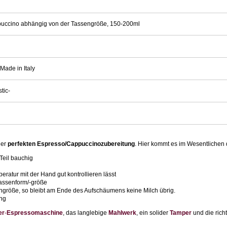
Cappuccino abhängig von der Tassengröße, 150-200ml
Made in Italy
tic-
der
perfekten Espresso/Cappuccinozubereitung
. Hier kommt es im Wesentlichen 
Teil bauchig
eratur mit der Hand gut kontrollieren lässt
Tassenform/-größe
ngröße, so bleibt am Ende des Aufschäumens keine Milch übrig.
ung
er
-
Espressomaschine
, das langlebige
Mahlwerk
, ein solider
Tamper
und die rich