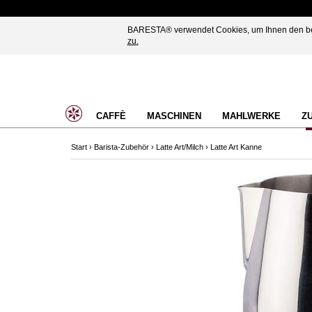
BARESTA® verwendet Cookies, um Ihnen den best
zu.
CAFFÈ
MASCHINEN
MAHLWERKE
Z
Start
›
Barista-Zubehör
›
Latte Art/Milch
›
Latte Art Kanne