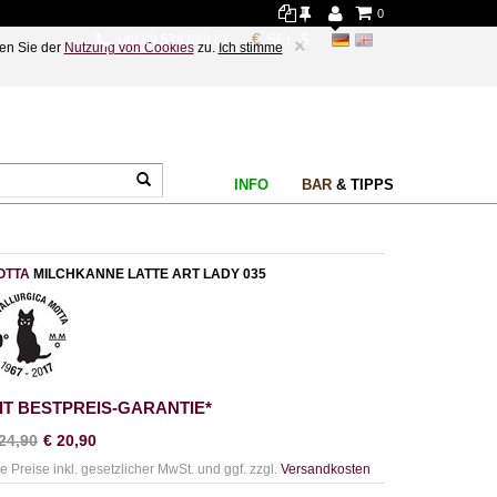
0
+49 89 578 689 61
×
en Sie der
Nutzung von Cookies
zu.
Ich stimme
INFO
BAR
& TIPPS
OTTA
MILCHKANNE LATTE ART LADY 035
IT BESTPREIS-GARANTIE*
24,90
€
20,90
le Preise inkl. gesetzlicher MwSt. und ggf. zzgl.
Versandkosten