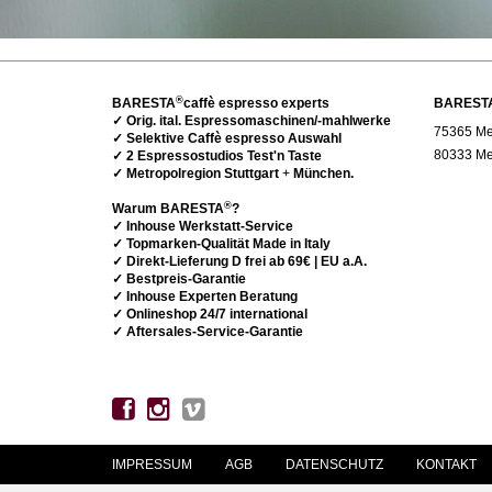
®
BARESTA
caffè espresso experts
BAREST
✓ Orig. ital. Espressomaschinen/-mahlwerke
75365 Met
✓ Selektive Caffè espresso Auswahl
80333 Me
✓ 2 Espressostudios Test'n Taste
✓ Metropolregion Stuttgart
+
München.
®
Warum BARESTA
?
✓ Inhouse Werkstatt-Service
✓ Topmarken-Qualität Made in Italy
✓ Direkt-Lieferung D frei ab 69€ | EU a.A.
✓ Bestpreis-Garantie
✓ Inhouse Experten Beratung
✓ Onlineshop 24/7 international
✓ Aftersales-Service-Garantie
IMPRESSUM
AGB
DATENSCHUTZ
KONTAKT