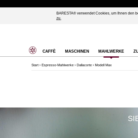
BARESTA® verwendet Cookies, um Ihnen den best
zu.
CAFFÈ
MASCHINEN
MAHLWERKE
Z
Start
›
Espresso-Mahlwerke
›
Dallacorte
›
Modell Max
SI