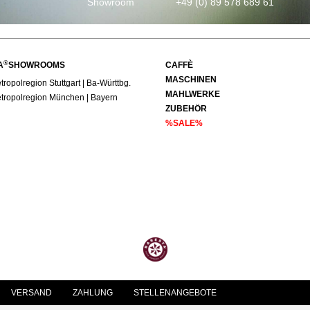
Showroom
+49 (0) 89 578 689 61
®
A
SHOWROOMS
CAFFÈ
MASCHINEN
ropolregion Stuttgart | Ba-Württbg.
MAHLWERKE
tropolregion München | Bayern
ZUBEHÖR
%SALE%
VERSAND
ZAHLUNG
STELLENANGEBOTE