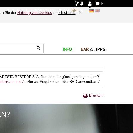
0
+49 89 578 689 61
×
en Sie der
Nutzung von Cookies
zu.
Ich stimme
INFO
BAR
& TIPPS
ARESTA-BESTPREIS. Auf idealo oder günstiger.de gesehen?
foLink an uns ✓
- Nur auf Angebote aus der BRD anwendbar ✓
Drucken
EN?