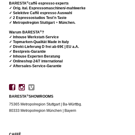
®
BARESTA
caffè espresso experts
✓ Orig. ital. Espressomaschinen/-mahlwerke
✓ Selektive Caffè espresso Auswahl
✓ 2 Espressostudios Test'n Taste
✓ Metropolregion Stuttgart
+
München.
®
Warum BARESTA
?
✓ Inhouse Werkstatt-Service
✓ Topmarken-Qualität Made in Italy
✓ Direkt-Lieferung D frei ab 69€ | EU a.A.
✓ Bestpreis-Garantie
✓ Inhouse Experten Beratung
✓ Onlineshop 24/7 international
✓ Aftersales-Service-Garantie
®
BARESTA
SHOWROOMS
75365 Metropolregion Stuttgart | Ba-Württbg.
80333 Metropolregion München | Bayern
CAFFÈ