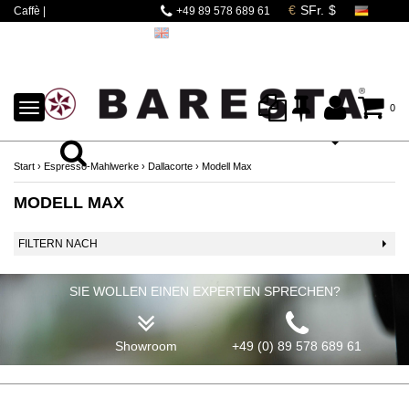
Caffè |
+49 89 578 689 61
Espressomaschinen |
Mahlwerke | Barista
Zubehör
TOGGLE
0
NAVIGATION
Start
›
Espresso-Mahlwerke
›
Dallacorte
›
Modell Max
MODELL MAX
FILTERN NACH
SIE WOLLEN EINEN EXPERTEN SPRECHEN?
Showroom
+49 (0) 89 578 689 61