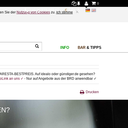
0
+49 89 578 689 61
×
en Sie der
Nutzung von Cookies
zu.
Ich stimme
INFO
BAR
& TIPPS
ARESTA-BESTPREIS. Auf idealo oder günstiger.de gesehen?
foLink an uns ✓
- Nur auf Angebote aus der BRD anwendbar ✓
Drucken
EN?