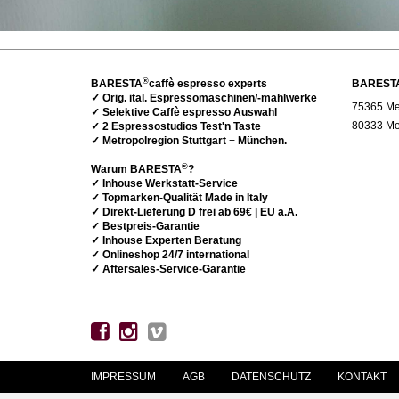
®
BARESTA
caffè espresso experts
BAREST
✓ Orig. ital. Espressomaschinen/-mahlwerke
75365 Met
✓ Selektive Caffè espresso Auswahl
80333 Me
✓ 2 Espressostudios Test'n Taste
✓ Metropolregion Stuttgart
+
München.
®
Warum BARESTA
?
✓ Inhouse Werkstatt-Service
✓ Topmarken-Qualität Made in Italy
✓ Direkt-Lieferung D frei ab 69€ | EU a.A.
✓ Bestpreis-Garantie
✓ Inhouse Experten Beratung
✓ Onlineshop 24/7 international
✓ Aftersales-Service-Garantie
IMPRESSUM
AGB
DATENSCHUTZ
KONTAKT