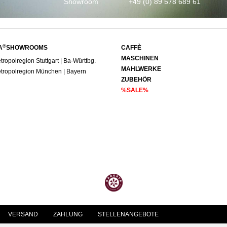
Showroom
+49 (0) 89 578 689 61
®
A
SHOWROOMS
CAFFÈ
MASCHINEN
ropolregion Stuttgart | Ba-Württbg.
MAHLWERKE
tropolregion München | Bayern
ZUBEHÖR
%SALE%
VERSAND
ZAHLUNG
STELLENANGEBOTE