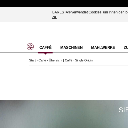
BARESTA® verwendet Cookies, um Ihnen den best
zu.
CAFFÈ
MASCHINEN
MAHLWERKE
Z
Start
›
Caffè
›
Übersicht | Caffè
›
Single Origin
SI