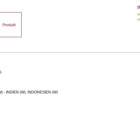
I
v
v
Produkt
G
) - INDIEN (W), INDONESIEN (W)