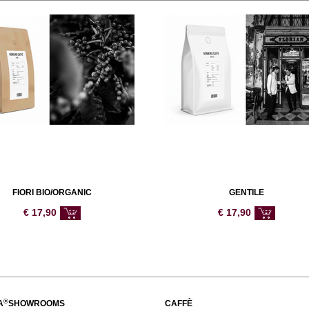
FIORI BIO/ORGANIC
GENTILE
€
17,90
€
17,90
®
A
SHOWROOMS
CAFFÈ