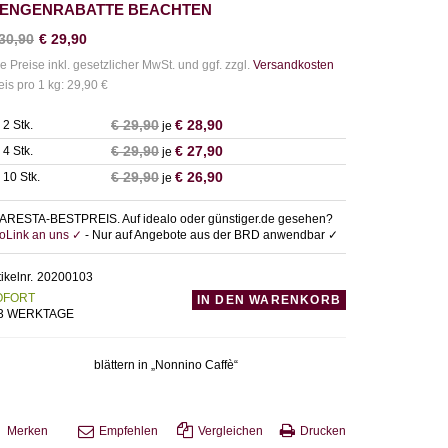
ENGENRABATTE BEACHTEN
30,90
€
29,90
le Preise inkl. gesetzlicher MwSt. und ggf. zzgl.
Versandkosten
eis pro 1 kg: 29,90 €
€
29,90
€
28,90
 2 Stk.
je
€
29,90
€
27,90
 4 Stk.
je
€
29,90
€
26,90
 10 Stk.
je
ARESTA-BESTPREIS. Auf idealo oder günstiger.de gesehen?
foLink an uns ✓
- Nur auf Angebote aus der BRD anwendbar ✓
tikelnr.
20200103
OFORT
IN DEN WARENKORB
-3 WERKTAGE
blättern in „Nonnino Caffè“
Merken
Empfehlen
Vergleichen
Drucken