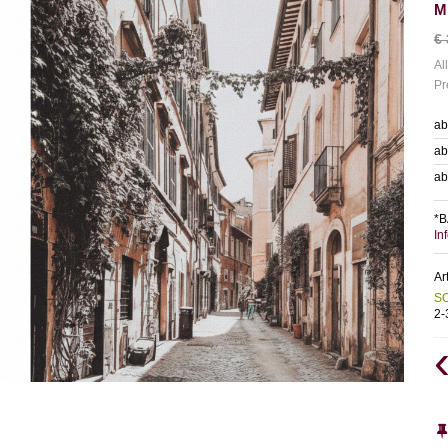
M
€
Al
Pr
ab
ab
ab
*B
In
Ar
S
2