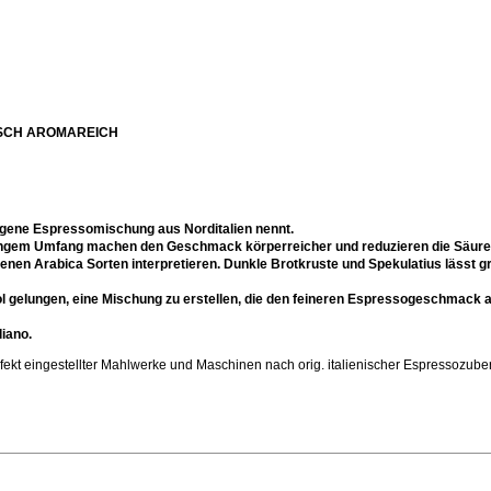
SCH AROMAREICH
ogene Espressomischung aus Norditalien nennt.
ngem Umfang machen den Geschmack körperreicher und reduzieren die Säure 
enen Arabica Sorten interpretieren. Dunkle Brotkruste und Spekulatius lässt g
l gelungen, eine Mischung zu erstellen, die den feineren Espressogeschmack an
liano.
t eingestellter Mahlwerke und Maschinen nach orig. italienischer Espressozube