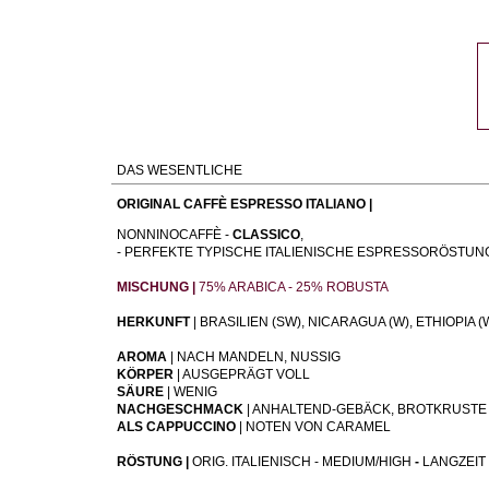
DAS WESENTLICHE
ORIGINAL CAFFÈ ESPRESSO ITALIANO |
NONNINOCAFFÈ -
CLASSICO
,
- PERFEKTE TYPISCHE ITALIENISCHE ESPRESSORÖSTUN
MISCHUNG |
75% ARABICA - 25% ROBUSTA
HERKUNFT
| BRASILIEN (SW), NICARAGUA (W), ETHIOPIA (W
AROMA
| NACH MANDELN, NUSSIG
KÖRPER
| AUSGEPRÄGT VOLL
SÄURE
| WENIG
NACHGESCHMACK
| ANHALTEND-GEBÄCK, BROTKRUSTE
ALS CAPPUCCINO
| NOTEN VON CARAMEL
RÖSTUNG |
ORIG. ITALIENISCH - MEDIUM/HIGH
-
LANGZEIT