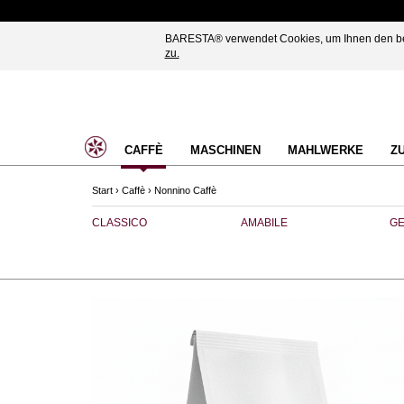
BARESTA® verwendet Cookies, um Ihnen den best
zu.
CAFFÈ
MASCHINEN
MAHLWERKE
Z
Start
›
Caffè
›
Nonnino Caffè
CLASSICO
AMABILE
GE