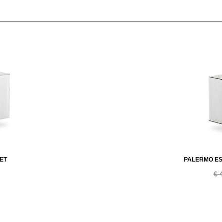
ET
PALERMO ES
€