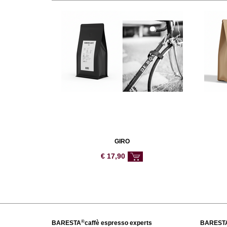
GIRO
€
17,90
®
BARESTA
caffè espresso experts
BAREST