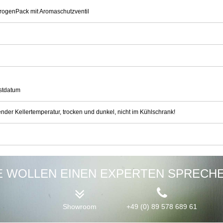
rogenPack mit Aromaschutzventil
stdatum
ender Kellertemperatur, trocken und dunkel, nicht im Kühlschrank!
E WOLLEN EINEN EXPERTEN SPRECH
Showroom
+49 (0) 89 578 689 61