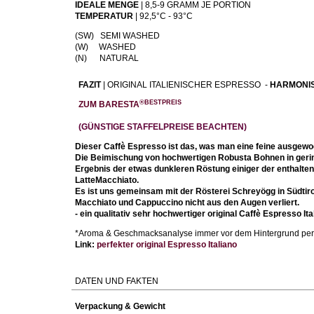
IDEALE MENGE
| 8,5-9 GRAMM JE PORTION
TEMPERATUR
| 92,5°C - 93°C
(SW) SEMI WASHED
(W) WASHED
(N) NATURAL
FAZIT
| ORIGINAL ITALIENISCHER ESPRESSO -
HARMONI
®BESTPREIS
ZUM BARESTA
(GÜNSTIGE STAFFELPREISE BEACHTEN)
Dieser Caffè Espresso ist das, was man eine feine ausgew
Die Beimischung von hochwertigen Robusta Bohnen in geri
Ergebnis der etwas dunkleren Röstung einiger der enthalten
LatteMacchiato.
Es ist uns gemeinsam mit der Rösterei Schreyögg in Südtiro
Macchiato und Cappuccino nicht aus den Augen verliert.
- ein qualitativ sehr hochwertiger original Caffè Espresso Ita
*Aroma & Geschmacksanalyse immer vor dem Hintergrund perfek
Link:
perfekter
original Espresso Italiano
DATEN UND FAKTEN
Verpackung & Gewicht