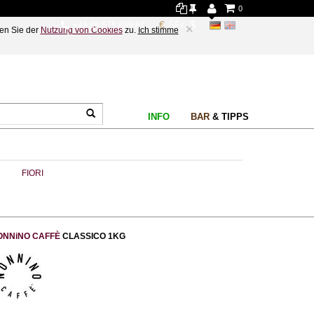
0
+49 89 578 689 61
×
en Sie der
Nutzung von Cookies
zu.
Ich stimme
INFO
BAR
& TIPPS
FIORI
ONNiNO CAFFÈ
CLASSICO 1KG