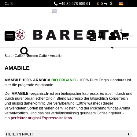
Caffè |
+49 89 578 689 61
Espressomaschinen |
Mahlwerke | Barista
Zubehör
TOGGLE
0
NAVIGATION
Start
›
Caffè
›
Nonnino Caffè
›
Amabile
AMABILE
AMABILE 100% ARABICA
BIO ORGANIC
- 100% Pure Origin Honduras ist
hier die prägende Aromanote.
Der
AMABILE -organisch-
ist ein biologischer Espresso. Es ist ein durch und
durch purer organischer Origin Blend Espresso der tatsächlich körperreich
und nussig daherkommt. Die Verarbeitung (100% washed) dieser
verwendeten Sorten ist neben dem Rösten und der Mischung für das Aroma
verantwortlich. Und das bei verhältnismässig geringem Coffeeingehalt. -
ein
perfekter
original Espresso Italiano.
FILTERN NACH