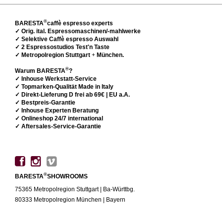
®
BARESTA
caffè espresso experts
✓ Orig. ital. Espressomaschinen/-mahlwerke
✓ Selektive Caffè espresso Auswahl
✓ 2 Espressostudios Test'n Taste
✓ Metropolregion Stuttgart
+
München.
®
Warum BARESTA
?
✓ Inhouse Werkstatt-Service
✓ Topmarken-Qualität Made in Italy
✓ Direkt-Lieferung D frei ab 69€ | EU a.A.
✓ Bestpreis-Garantie
✓ Inhouse Experten Beratung
✓ Onlineshop 24/7 international
✓ Aftersales-Service-Garantie
®
BARESTA
SHOWROOMS
75365 Metropolregion Stuttgart | Ba-Württbg.
80333 Metropolregion München | Bayern