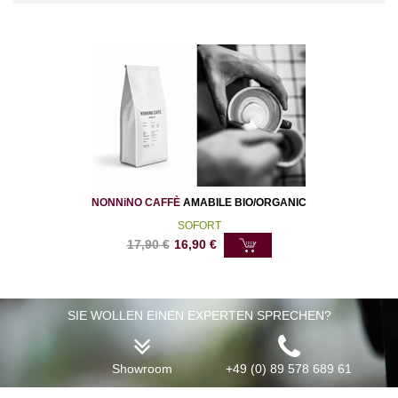
NONNiNO CAFFÈ
AMABILE BIO/ORGANIC
SOFORT
17,90
€
16,90
€
SIE WOLLEN EINEN EXPERTEN SPRECHEN?
Showroom
+49 (0) 89 578 689 61