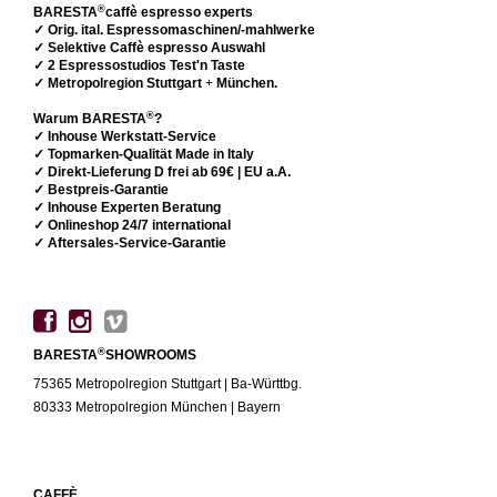
®
BARESTA
caffè espresso experts
✓ Orig. ital. Espressomaschinen/-mahlwerke
✓ Selektive Caffè espresso Auswahl
✓ 2 Espressostudios Test'n Taste
✓ Metropolregion Stuttgart
+
München.
®
Warum BARESTA
?
✓ Inhouse Werkstatt-Service
✓ Topmarken-Qualität Made in Italy
✓ Direkt-Lieferung D frei ab 69€ | EU a.A.
✓ Bestpreis-Garantie
✓ Inhouse Experten Beratung
✓ Onlineshop 24/7 international
✓ Aftersales-Service-Garantie
®
BARESTA
SHOWROOMS
75365 Metropolregion Stuttgart | Ba-Württbg.
80333 Metropolregion München | Bayern
CAFFÈ