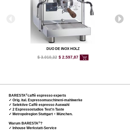
DUO DE INOX HOLZ
$
3.010,32
$
2.597,87
®
BARESTA
caffè espresso experts
✓ Orig. ital. Espressomaschinen/-mahlwerke
✓ Selektive Caffè espresso Auswahl
✓ 2 Espressostudios Test'n Taste
✓ Metropolregion Stuttgart
+
München.
®
Warum BARESTA
?
✓ Inhouse Werkstatt-Service