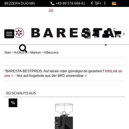
BEZZERA DUO MN
+49 89 578 689 61
DUALBOILER +
EUREKA
SPECIALITA
TOGGLE
0
NAVIGATION
Start
›
%SALE%
›
Marken
›
%Bezzera
*BARESTA-BESTPREIS. Auf idealo oder günstiger.de gesehen?
InfoLink an
uns ✓
- Nur auf Angebote aus der BRD anwendbar ✓
SO SCHAUTS AUS