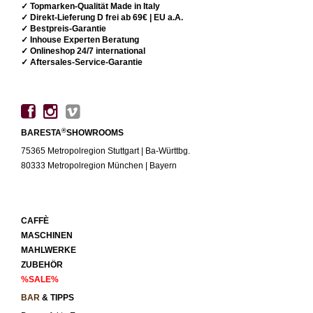
✓ Topmarken-Qualität Made in Italy
✓ Direkt-Lieferung D frei ab 69€ | EU a.A.
✓ Bestpreis-Garantie
✓ Inhouse Experten Beratung
✓ Onlineshop 24/7 international
✓ Aftersales-Service-Garantie
®
BARESTA
SHOWROOMS
75365 Metropolregion Stuttgart | Ba-Württbg.
80333 Metropolregion München | Bayern
CAFFÈ
MASCHINEN
MAHLWERKE
ZUBEHÖR
%SALE%
BAR
& TIPPS