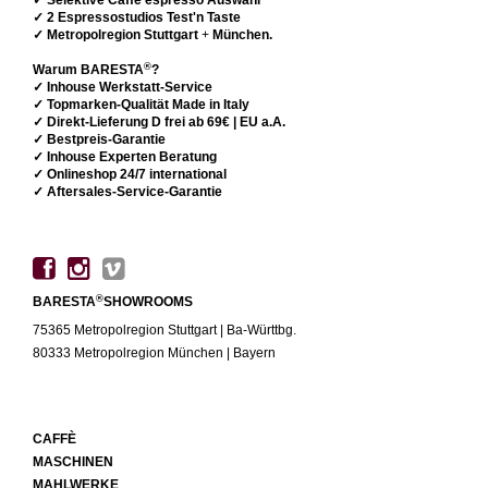
✓ Selektive Caffè espresso Auswahl
✓ 2 Espressostudios Test'n Taste
✓ Metropolregion Stuttgart
+
München.
®
Warum BARESTA
?
✓ Inhouse Werkstatt-Service
✓ Topmarken-Qualität Made in Italy
✓ Direkt-Lieferung D frei ab 69€ | EU a.A.
✓ Bestpreis-Garantie
✓ Inhouse Experten Beratung
✓ Onlineshop 24/7 international
✓ Aftersales-Service-Garantie
®
BARESTA
SHOWROOMS
75365 Metropolregion Stuttgart | Ba-Württbg.
80333 Metropolregion München | Bayern
CAFFÈ
MASCHINEN
MAHLWERKE