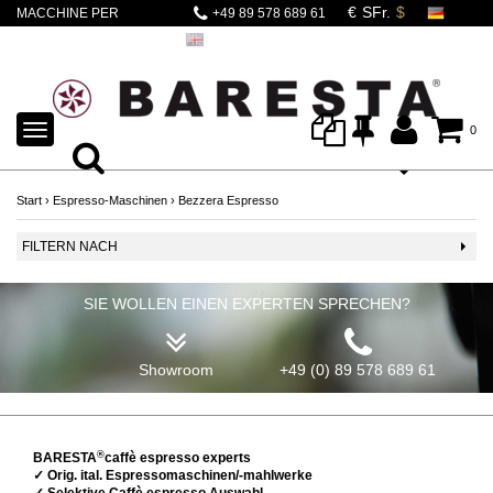
MACCHINE PER
+49 89 578 689 61
CAFFÈ ESPRESSO
DAL 1901
TOGGLE
0
NAVIGATION
Start
›
Espresso-Maschinen
›
Bezzera Espresso
FILTERN NACH
SIE WOLLEN EINEN EXPERTEN SPRECHEN?
Showroom
+49 (0) 89 578 689 61
®
BARESTA
caffè espresso experts
✓ Orig. ital. Espressomaschinen/-mahlwerke