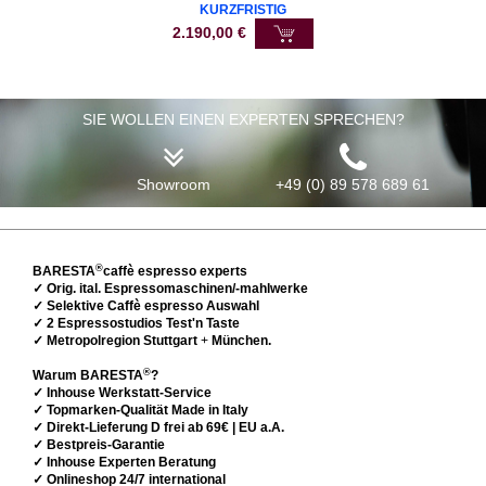
KURZFRISTIG
2.190,00
€
SIE WOLLEN EINEN EXPERTEN SPRECHEN?
Showroom
+49 (0) 89 578 689 61
®
BARESTA
caffè espresso experts
✓ Orig. ital. Espressomaschinen/-mahlwerke
✓ Selektive Caffè espresso Auswahl
✓ 2 Espressostudios Test'n Taste
✓ Metropolregion Stuttgart
+
München.
®
Warum BARESTA
?
✓ Inhouse Werkstatt-Service
✓ Topmarken-Qualität Made in Italy
✓ Direkt-Lieferung D frei ab 69€ | EU a.A.
✓ Bestpreis-Garantie
✓ Inhouse Experten Beratung
✓ Onlineshop 24/7 international