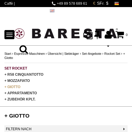
Caffè |
+49 89 578 689 61
Espressomaschinen |
Mahlwerke | Barista
Zubehör
TOGGLE
0
NAVIGATION
Start
›
Espresso-Maschinen
›
Übersicht | Siebträger
›
Set-Angebote
›
Rocket Set
›
+
Giotto
SET ROCKET
+ R58 CINQUANTOTTO
+ MOZZAFIATO
+ GIOTTO
+ APPARTAMENTO
+ ZUBEHÖR KPLT.
+ GIOTTO
FILTERN NACH