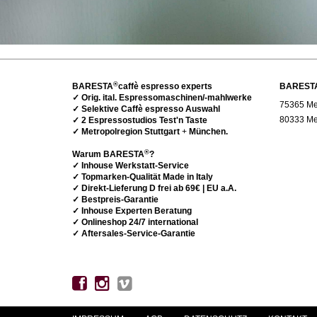
®
BARESTA
caffè espresso experts
BAREST
✓ Orig. ital. Espressomaschinen/-mahlwerke
75365 Met
✓ Selektive Caffè espresso Auswahl
80333 Me
✓ 2 Espressostudios Test'n Taste
✓ Metropolregion Stuttgart
+
München.
®
Warum BARESTA
?
✓ Inhouse Werkstatt-Service
✓ Topmarken-Qualität Made in Italy
✓ Direkt-Lieferung D frei ab 69€ | EU a.A.
✓ Bestpreis-Garantie
✓ Inhouse Experten Beratung
✓ Onlineshop 24/7 international
✓ Aftersales-Service-Garantie