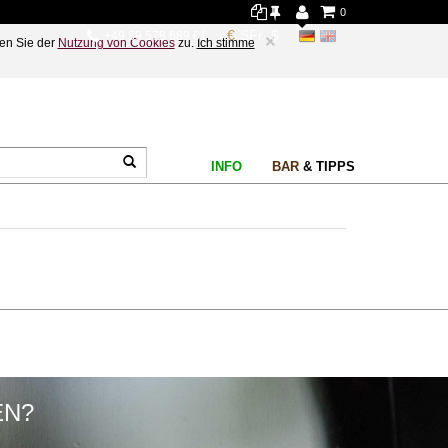
0
+49 89 578 689 61
×
en Sie der
Nutzung von Cookies
zu.
Ich stimme
INFO
BAR
& TIPPS
EN?