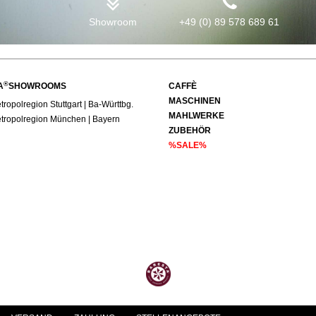
Showroom
+49 (0) 89 578 689 61
®
A
SHOWROOMS
CAFFÈ
MASCHINEN
ropolregion Stuttgart | Ba-Württbg.
MAHLWERKE
tropolregion München | Bayern
ZUBEHÖR
%SALE%