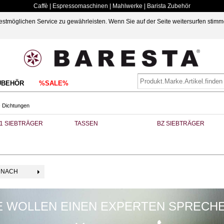
Caffè | Espressomaschinen | Mahlwerke | Barista Zubehör
möglichen Service zu gewährleisten. Wenn Sie auf der Seite weitersurfen stimm
UBEHÖR
%SALE%
›
Dichtungen
1 SIEBTRÄGER
TASSEN
BZ SIEBTRÄGER
 NACH
E WOLLEN EINEN EXPERTEN SPRECH