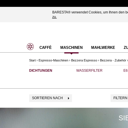
BARESTA® verwendet Cookies, um Ihnen den best
zu.
CAFFÈ
MASCHINEN
MAHLWERKE
Z
Start
›
Espresso-Maschinen
›
Bezzera Espresso
›
Bezzera - Zubehör
DICHTUNGEN
WASSERFILTER
E6
SORTIEREN NACH
FILTERN
SI