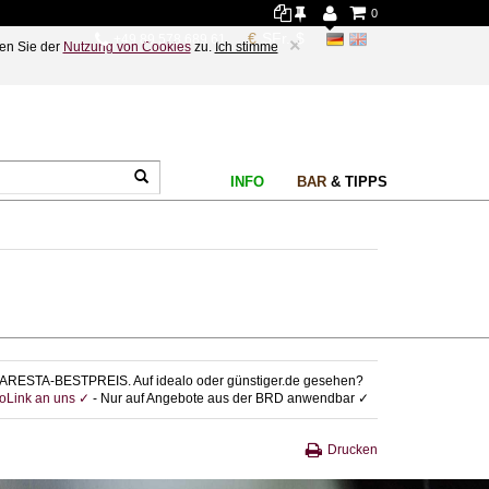
0
+49 89 578 689 61
×
en Sie der
Nutzung von Cookies
zu.
Ich stimme
INFO
BAR
& TIPPS
ARESTA-BESTPREIS. Auf idealo oder günstiger.de gesehen?
foLink an uns ✓
- Nur auf Angebote aus der BRD anwendbar ✓
Drucken