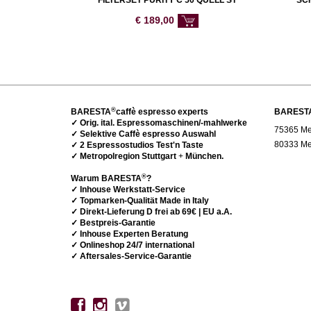
FILTERSET PURITY C 50 QUELL ST
SC
€
189,00
®
BARESTA
caffè espresso experts
BAREST
✓ Orig. ital. Espressomaschinen/-mahlwerke
75365 Met
✓ Selektive Caffè espresso Auswahl
80333 Me
✓ 2 Espressostudios Test'n Taste
✓ Metropolregion Stuttgart
+
München.
®
Warum BARESTA
?
✓ Inhouse Werkstatt-Service
✓ Topmarken-Qualität Made in Italy
✓ Direkt-Lieferung D frei ab 69€ | EU a.A.
✓ Bestpreis-Garantie
✓ Inhouse Experten Beratung
✓ Onlineshop 24/7 international
✓ Aftersales-Service-Garantie