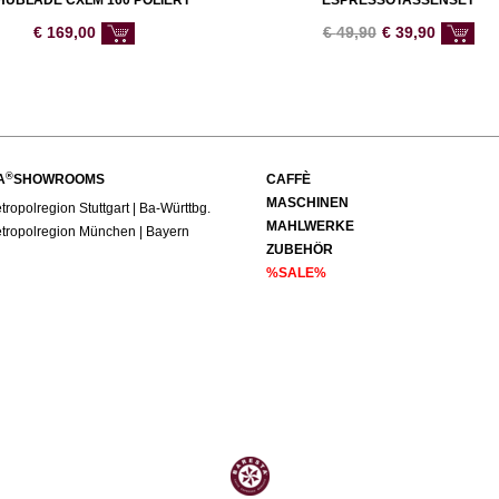
HUBLADE CXLM 160 POLIERT
ESPRESSOTASSENSET
€
169,00
€
49,90
€
39,90
®
A
SHOWROOMS
CAFFÈ
MASCHINEN
ropolregion Stuttgart | Ba-Württbg.
MAHLWERKE
tropolregion München | Bayern
ZUBEHÖR
%SALE%