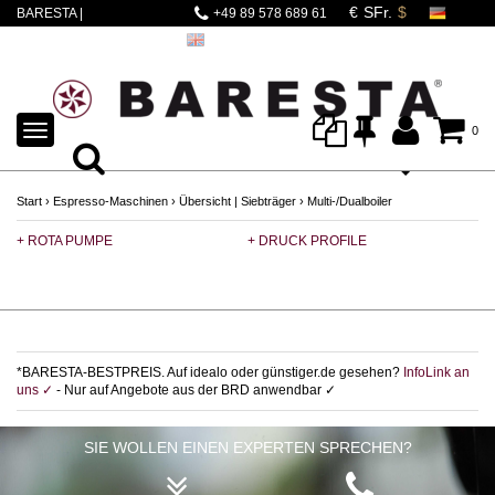
BARESTA |
+49 89 578 689 61
DALLACORTE
STUDIO WEISS
TOGGLE
0
NAVIGATION
Start
›
Espresso-Maschinen
›
Übersicht | Siebträger
›
Multi-/Dualboiler
+ ROTA PUMPE
+ DRUCK PROFILE
+ 
*BARESTA-BESTPREIS. Auf idealo oder günstiger.de gesehen?
InfoLink an
uns ✓
- Nur auf Angebote aus der BRD anwendbar ✓
SIE WOLLEN EINEN EXPERTEN SPRECHEN?