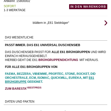
Artikelnr.
15800002
SOFORT
IN DEN WARENKORB
1-3 WERKTAGE
blättern in „E61 Siebträger“
DAS WESENTLICHE
PASST IMMER. DAS E61 UNIVERSAL DUSCHENSIEB
DAS DUSCHENSIEB PASST FÜR
ALLE
E61 BRÜHGRUPPEN
UND WIRD
EINFACH HERAUSGEHEBELT.
HIERBEI GEHT DIE E61
BRÜHGRUPPENDICHTUNG
MIT HERAUS.
FÜR ALLE E61 BRÜHGRUPPEN VON
FAEMA, BEZZERA, VIBIEMME, PROFITEC, STONE, ROCKET, DID
ORCHESTRALE, ECM, ISOMAC, QUICKMILL, EUREKA, MIT
E61
BRÜHGRUPPE
GEEIGNET.
®BESTPREIS
ZUM BARESTA
DATEN UND FAKTEN