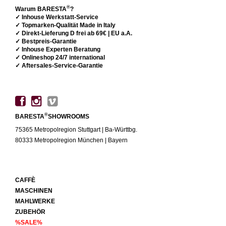
®
Warum BARESTA
?
✓ Inhouse Werkstatt-Service
✓ Topmarken-Qualität Made in Italy
✓ Direkt-Lieferung D frei ab 69€ | EU a.A.
✓ Bestpreis-Garantie
✓ Inhouse Experten Beratung
✓ Onlineshop 24/7 international
✓ Aftersales-Service-Garantie
®
BARESTA
SHOWROOMS
75365 Metropolregion Stuttgart | Ba-Württbg.
80333 Metropolregion München | Bayern
CAFFÈ
MASCHINEN
MAHLWERKE
ZUBEHÖR
%SALE%