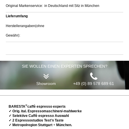
Original Markenservice:
in Deutschland mit Sitz in München
Lieferumfang
Herstellerangaben(ohne
Gewähr):
SIE WOLLEN EINEN EXPERTEN SPRECHEN?
Showroom
+49 (0) 89 578 689 61
®
BARESTA
caffè espresso experts
✓ Orig. ital. Espressomaschinen/-mahlwerke
✓ Selektive Caffè espresso Auswahl
✓ 2 Espressostudios Test'n Taste
✓ Metropolregion Stuttgart
+
München.