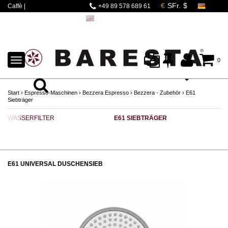
Caffè |
+49 89 578 689 61
Espressomaschinen |
Mahlwerke | Barista
Zubehör
TOGGLE
0
NAVIGATION
Start
›
Espresso-Maschinen
›
Bezzera Espresso
›
Bezzera - Zubehör
›
E61
Siebträger
WASSERFILTER
E61 SIEBTRÄGER
T
E61 UNIVERSAL DUSCHENSIEB