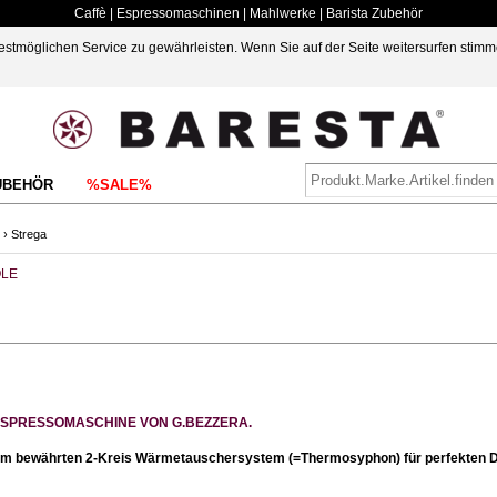
Caffè | Espressomaschinen | Mahlwerke | Barista Zubehör
möglichen Service zu gewährleisten. Wenn Sie auf der Seite weitersurfen stimm
UBEHÖR
%SALE%
›
Strega
LE
N ESPRESSOMASCHINE VON G.BEZZERA.
dem bewährten 2-Kreis Wärmetauschersystem (=Thermosyphon) für perfekten 