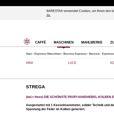
BARESTA® verwendet Cookies, um Ihnen den best
zu.
CAFFÈ
MASCHINEN
MAHLWERKE
Z
Start
›
Espresso-Maschinen
›
Bezzera Espresso
›
Bezzera - Espresso
ARIA
LUCE
SO
STREGA
(ital.= Hexe) DIE SCHÖNSTE PROFI HANDHEBEL-KOLBE
Ausgestattet mit 1 Kesselmanometer, solider Technik und 
Spannung der Feder im Kolben generiert.