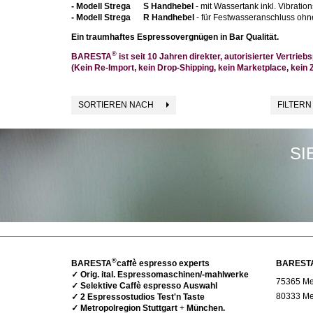
- Modell Strega S Handhebel
- mit Wassertank inkl. Vibrati
- Modell Strega R Handhebel
- für Festwasseranschluss ohn
Ein traumhaftes Espressovergnügen in Bar Qualität.
®
BARESTA
ist seit 10 Jahren direkter, autorisierter Vertrie
(Kein Re-Import, kein Drop-Shipping, kein Marketplace, kein 
SORTIEREN NACH
FILTERN
SI
®
BARESTA
caffè espresso experts
BAREST
✓ Orig. ital. Espressomaschinen/-mahlwerke
75365 Met
✓ Selektive Caffè espresso Auswahl
80333 Me
✓ 2 Espressostudios Test'n Taste
✓ Metropolregion Stuttgart
+
München.