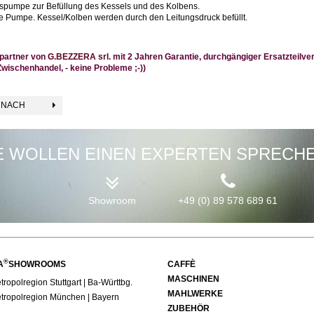
onspumpe zur Befüllung des Kessels und des Kolbens.
e Pumpe. Kessel/Kolben werden durch den Leitungsdruck befüllt.
bspartner von
G.BEZZERA srl.
mit 2 Jahren Garantie, durchgängiger Ersatzteilv
Zwischenhandel, - keine Probleme ;-))
 NACH
E WOLLEN EINEN EXPERTEN SPRECH
Showroom
+49 (0) 89 578 689 61
®
A
SHOWROOMS
CAFFÈ
MASCHINEN
ropolregion Stuttgart | Ba-Württbg.
MAHLWERKE
tropolregion München | Bayern
ZUBEHÖR