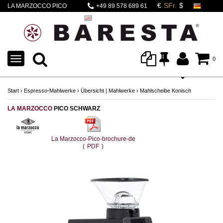
LA MARZOCCO PICO
+49 89 578 689 61
schwarz
TOGGLE
0
NAVIGATION
Start
›
Espresso-Mahlwerke
›
Übersicht | Mahlwerke
›
Mahlscheibe Konisch
LA MARZOCCO
PICO SCHWARZ
La Marzocco-Pico-brochure-de
(
PDF
)