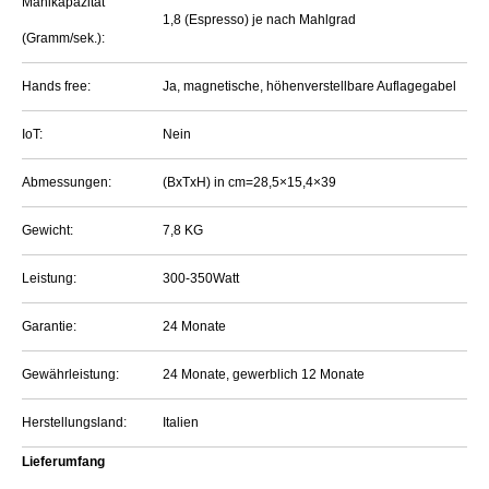
Mahlkapazität
1,8 (Espresso) je nach Mahlgrad
(Gramm/sek.):
Hands free:
Ja, magnetische, höhenverstellbare Auflagegabel
IoT:
Nein
Abmessungen:
(BxTxH) in cm=28,5×15,4×39
Gewicht:
7,8 KG
Leistung:
300-350Watt
Garantie:
24 Monate
Gewährleistung:
24 Monate, gewerblich 12 Monate
Herstellungsland:
Italien
Lieferumfang