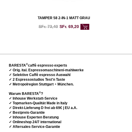
TAMPER 58 2-IN-1 MATT GRAU
SFr.
73,40
SFr.
69,20
®
BARESTA
caffè espresso experts
✓ Orig. ital. Espressomaschinen/-mahlwerke
✓ Selektive Caffè espresso Auswahl
✓ 2 Espressostudios Test'n Taste
✓ Metropolregion Stuttgart
+
München.
®
Warum BARESTA
?
✓ Inhouse Werkstatt-Service
✓ Topmarken-Qualität Made in Italy
✓ Direkt-Lieferung D frei ab 69€ | EU a.A.
✓ Bestpreis-Garantie
✓ Inhouse Experten Beratung
✓ Onlineshop 24/7 international
✓ Aftersales-Service-Garantie