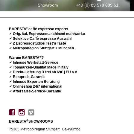
Showroom
+49 (0) 89 578 689 61
®
BARESTA
caffè espresso experts
✓ Orig. ital. Espressomaschinen/-mahlwerke
✓ Selektive Caffè espresso Auswahl
✓ 2 Espressostudios Test'n Taste
✓ Metropolregion Stuttgart
+
München.
®
Warum BARESTA
?
✓ Inhouse Werkstatt-Service
✓ Topmarken-Qualität Made in Italy
✓ Direkt-Lieferung D frei ab 69€ | EU a.A.
✓ Bestpreis-Garantie
✓ Inhouse Experten Beratung
✓ Onlineshop 24/7 international
✓ Aftersales-Service-Garantie
®
BARESTA
SHOWROOMS
75365 Metropolregion Stuttgart | Ba-Württbg.