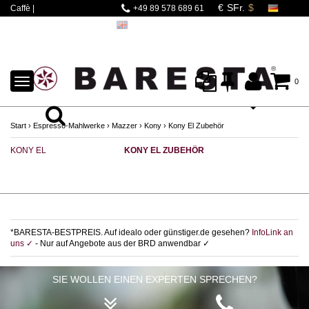
Caffè |
+49 89 578 689 61
Espressomaschinen |
Mahlwerke | Barista
Zubehör
TOGGLE
0
NAVIGATION
Start
›
Espresso-Mahlwerke
›
Mazzer
›
Kony
›
Kony El Zubehör
KONY EL
KONY EL ZUBEHÖR
*BARESTA-BESTPREIS. Auf idealo oder günstiger.de gesehen?
InfoLink an
uns ✓
- Nur auf Angebote aus der BRD anwendbar ✓
SIE WOLLEN EINEN EXPERTEN SPRECHEN?