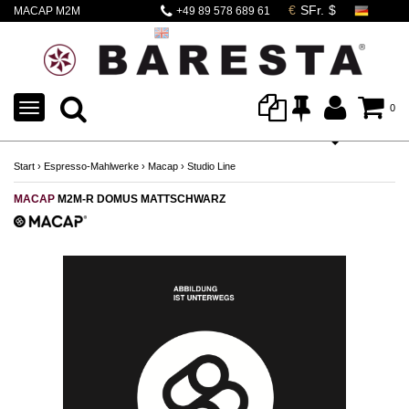
MACAP M2M
+49 89 578 689 61
DOMUS
TOGGLE
0
NAVIGATION
Start
›
Espresso-Mahlwerke
›
Macap
›
Studio Line
MACAP
M2M-R DOMUS MATTSCHWARZ