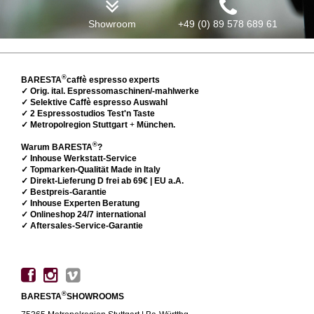
Showroom
+49 (0) 89 578 689 61
®
BARESTA
caffè espresso experts
✓ Orig. ital. Espressomaschinen/-mahlwerke
✓ Selektive Caffè espresso Auswahl
✓ 2 Espressostudios Test'n Taste
✓ Metropolregion Stuttgart
+
München.
®
Warum BARESTA
?
✓ Inhouse Werkstatt-Service
✓ Topmarken-Qualität Made in Italy
✓ Direkt-Lieferung D frei ab 69€ | EU a.A.
✓ Bestpreis-Garantie
✓ Inhouse Experten Beratung
✓ Onlineshop 24/7 international
✓ Aftersales-Service-Garantie
®
BARESTA
SHOWROOMS