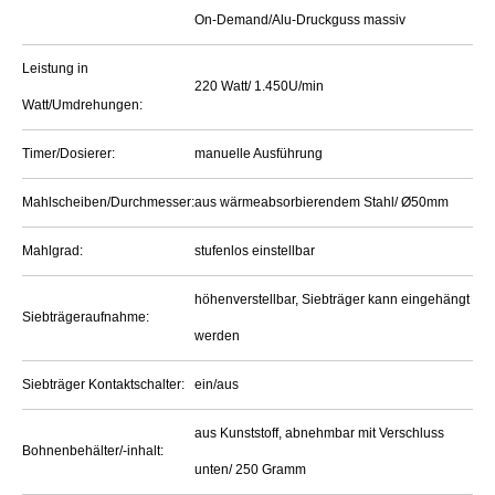
On-Demand/Alu-Druckguss massiv
Leistung in
220 Watt/ 1.450U/min
Watt/Umdrehungen:
Timer/Dosierer:
manuelle Ausführung
Mahlscheiben/Durchmesser:
aus wärmeabsorbierendem Stahl/ Ø50mm
Mahlgrad:
stufenlos einstellbar
höhenverstellbar, Siebträger kann eingehängt
Siebträgeraufnahme:
werden
Siebträger Kontaktschalter:
ein/aus
aus Kunststoff, abnehmbar mit Verschluss
Bohnenbehälter/-inhalt:
unten/ 250 Gramm