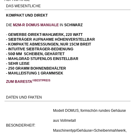
DAS WESENTLICHE
KOMPAKT UND DIREKT
DIE
M2M-R DOMUS MANUALE
IN
SCHWARZ
-
GEWERBE
-
DIREKT-MAHLWERK, 220 WATT
- SIEBTRÄGER AUFNAHME HÖHENVERSTELLBAR
- KOMPAKTE ABMESSUNGEN, NUR 15CM BREIT
- INTUITIVE SIEBTRÄGER-BEDIENUNG
- 50Ø MM SCHEIBEN, GEHÄRTET
- MAHLGRAD STUFENLOS EINSTELLBAR
- SEHR LEISE
- 250 GRAMM BOHNENBEHÄLTER
- MAHLLEISTUNG 1 GRAMM/SEK
®BESTPREIS
ZUM BARESTA
DATEN UND FAKTEN
Modell DOMUS, formschön rundes Gehäuse
aus Vollmetall
BESONDERHEIT:
Maschinentyp/Gehäuse=Scheibenmahlwerk,