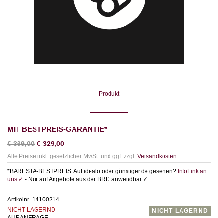
Produkt
MIT BESTPREIS-GARANTIE*
€
369,00
€
329,00
Alle Preise inkl. gesetzlicher MwSt. und ggf. zzgl.
Versandkosten
*BARESTA-BESTPREIS. Auf idealo oder günstiger.de gesehen?
InfoLink an
uns ✓
- Nur auf Angebote aus der BRD anwendbar ✓
Artikelnr.
14100214
NICHT LAGERND
NICHT LAGERND
AUF ANFRAGE