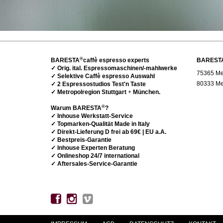
®
BARESTA
caffè espresso experts
BAREST
✓ Orig. ital. Espressomaschinen/-mahlwerke
75365 Met
✓ Selektive Caffè espresso Auswahl
80333 Me
✓ 2 Espressostudios Test'n Taste
✓ Metropolregion Stuttgart
+
München.
®
Warum BARESTA
?
✓ Inhouse Werkstatt-Service
✓ Topmarken-Qualität Made in Italy
✓ Direkt-Lieferung D frei ab 69€ | EU a.A.
✓ Bestpreis-Garantie
✓ Inhouse Experten Beratung
✓ Onlineshop 24/7 international
✓ Aftersales-Service-Garantie