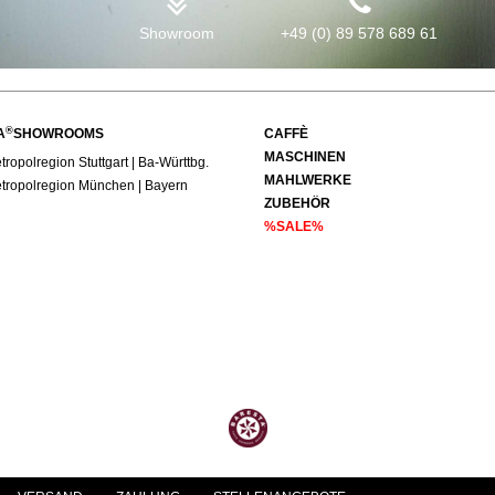
Showroom
+49 (0) 89 578 689 61
®
A
SHOWROOMS
CAFFÈ
MASCHINEN
ropolregion Stuttgart | Ba-Württbg.
MAHLWERKE
tropolregion München | Bayern
ZUBEHÖR
%SALE%