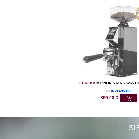
EUREKA
MIGNON STARK W65 
KURZFRISTIG
899,00
€
SI