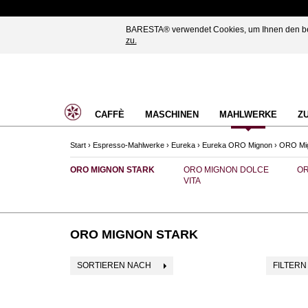
BARESTA® verwendet Cookies, um Ihnen den best
zu.
CAFFÈ
MASCHINEN
MAHLWERKE
Z
Start
›
Espresso-Mahlwerke
›
Eureka
›
Eureka ORO Mignon
›
ORO Mig
ORO MIGNON STARK
ORO MIGNON DOLCE
OR
VITA
ORO MIGNON STARK
SORTIEREN NACH
FILTERN