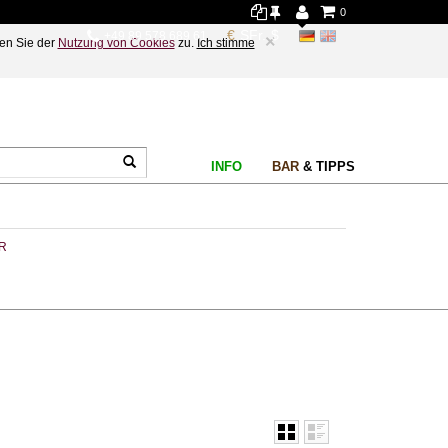
0
+49 89 578 689 61
×
en Sie der
Nutzung von Cookies
zu.
Ich stimme
INFO
BAR
& TIPPS
R