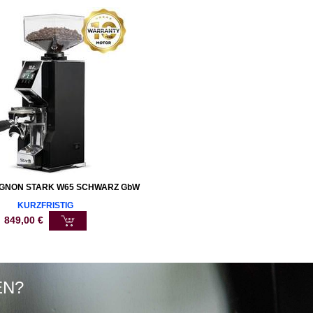
GNON STARK W65 SCHWARZ GbW
KURZFRISTIG
849,00
€
EN?